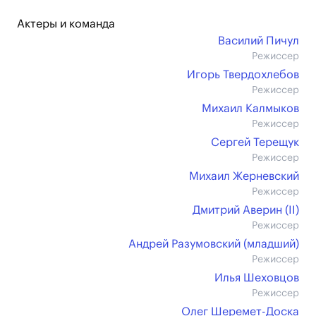
Актеры и команда
Василий Пичул
Режиссер
Игорь Твердохлебов
Режиссер
Михаил Калмыков
Режиссер
Сергей Терещук
Режиссер
Михаил Жерневский
Режиссер
Дмитрий Аверин (II)
Режиссер
Андрей Разумовский (младший)
Режиссер
Илья Шеховцов
Режиссер
Олег Шеремет-Доска