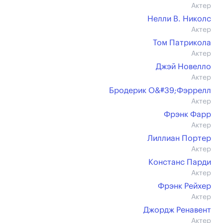
Актер
Нелли В. Николс
Актер
Том Патрикола
Актер
Джэй Новелло
Актер
Бродерик О&#39;Фэррелл
Актер
Фрэнк Фарр
Актер
Лиллиан Портер
Актер
Констанс Парди
Актер
Фрэнк Рейхер
Актер
Джордж Ренавент
Актер