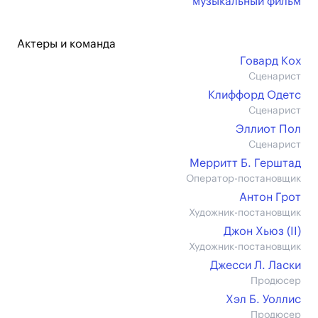
музыкальный фильм
Актеры и команда
Говард Кох
Сценарист
Клиффорд Одетс
Сценарист
Эллиот Пол
Сценарист
Мерритт Б. Герштад
Оператор-постановщик
Антон Грот
Художник-постановщик
Джон Хьюз (II)
Художник-постановщик
Джесси Л. Ласки
Продюсер
Хэл Б. Уоллис
Продюсер