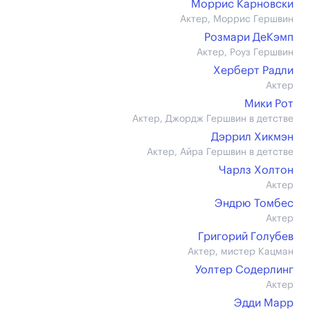
Моррис Карновски
Актер, Моррис Гершвин
Розмари ДеКэмп
Актер, Роуз Гершвин
Херберт Радли
Актер
Мики Рот
Актер, Джордж Гершвин в детстве
Дэррил Хикмэн
Актер, Айра Гершвин в детстве
Чарлз Холтон
Актер
Эндрю Томбес
Актер
Григорий Голубев
Актер, мистер Кацман
Уолтер Содерлинг
Актер
Эдди Марр