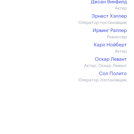
Джоан Винфилд
Актер
Эрнест Хэллер
Оператор-постановщик
Ирвинг Раппер
Режиссер
Карл Нойберт
Актер
Оскар Левант
Актер, Оскар Левант
Сол Полито
Оператор-постановщик