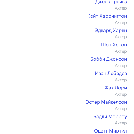
Джесс Грейвз
Актер
Кейт Харрингтон
Актер
Эдвард Харви
Актер
Шеп Хотон
Актер
Бобби Джонсон
Актер
Иван Лебедев
Актер
Жак Лори
Актер
Эстер Майкелсон
Актер
Бадди Морроу
Актер
Одетт Миртил