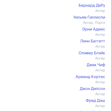
Бернард ДеРу
Актер
Уильям Гиллеспи
Актер, Порги
Эрни Адамс
Актер
Линн Баггетт
Актер
Оливер Блэйк
Актер
Джек Чиф
Актер
Арманд Кортес
Актер
Джон Дилсон
Актер
Фред Дэш
Актер