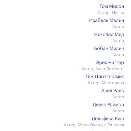
Том Мисон
Актер, Нильс
Изабель Малин
Актер
Николас Мид
Актер
Бобан Милич
Актер
Эрик Наггар
Актер, Ален Ламберт
Тим Пиготт-Смит
Актер, Мастерсон
Асил Раис
Актер
Дидье Раймон
Актер
Дельфина Риш
Актер, Мари-Элен де Ла Конш