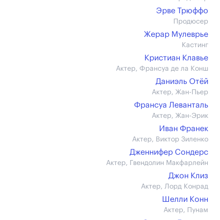
Эрве Трюффо
Продюсер
Жерар Мулеврье
Кастинг
Кристиан Клавье
Актер, Франсуа де ла Конш
Даниэль Отёй
Актер, Жан-Пьер
Франсуа Леванталь
Актер, Жан-Эрик
Иван Франек
Актер, Виктор Зиленко
Дженнифер Сондерс
Актер, Гвендолин Макфарлейн
Джон Клиз
Актер, Лорд Конрад
Шелли Конн
Актер, Пунам