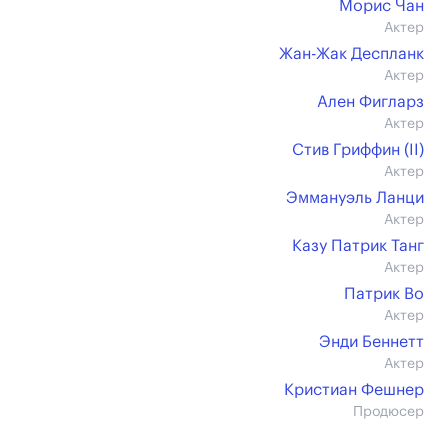
Морис Чан
Актер
Жан-Жак Деспланк
Актер
Ален Фигларз
Актер
Стив Гриффин (II)
Актер
Эммануэль Ланци
Актер
Казу Патрик Танг
Актер
Патрик Во
Актер
Энди Беннетт
Актер
Кристиан Фешнер
Продюсер