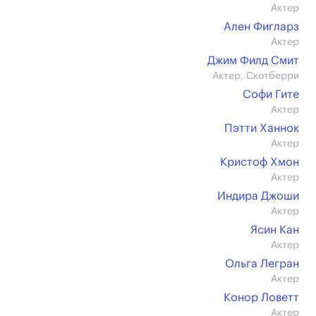
Актер
Ален Фигларз
Актер
Джим Филд Смит
Актер, Скотберри
Софи Гите
Актер
Пэтти Ханнок
Актер
Кристоф Хмон
Актер
Индира Джоши
Актер
Ясин Кан
Актер
Ольга Легран
Актер
Конор Ловетт
Актер