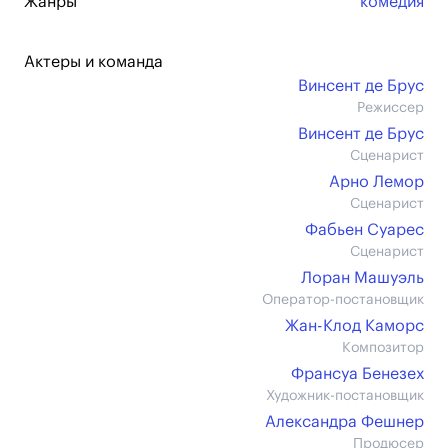
Жанры
комедия
Актеры и команда
Винсент де Брус
Режиссер
Винсент де Брус
Сценарист
Арно Лемор
Сценарист
Фабьен Суарес
Сценарист
Лоран Машуэль
Оператор-постановщик
Жан-Клод Каморс
Композитор
Франсуа Бенезех
Художник-постановщик
Александра Фешнер
Продюсер