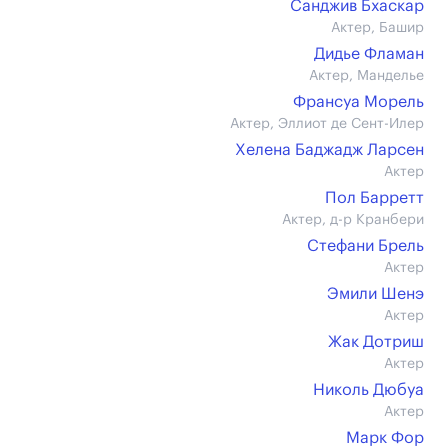
Санджив Бхаскар
Актер, Башир
Дидье Фламан
Актер, Манделье
Франсуа Морель
Актер, Эллиот де Сент-Илер
Хелена Баджадж Ларсен
Актер
Пол Барретт
Актер, д-р Кранбери
Стефани Брель
Актер
Эмили Шенэ
Актер
Жак Дотриш
Актер
Николь Дюбуа
Актер
Марк Фор