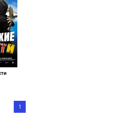
сти
1