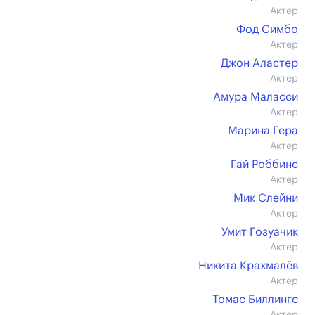
Актер
Фод Симбо
Актер
Джон Аластер
Актер
Амура Маласси
Актер
Марина Гера
Актер
Гай Роббинс
Актер
Мик Слейни
Актер
Умит Гозуачик
Актер
Никита Крахмалёв
Актер
Томас Биллингс