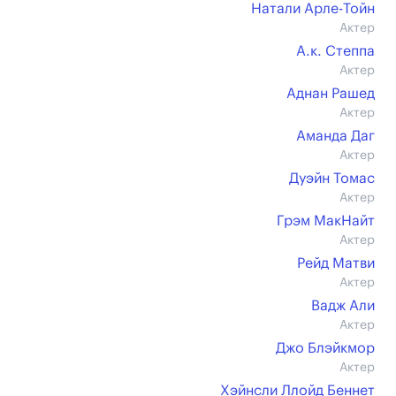
Натали Арле-Тойн
Актер
А.к. Степпа
Актер
Аднан Рашед
Актер
Аманда Даг
Актер
Дуэйн Томас
Актер
Грэм МакНайт
Актер
Рейд Матви
Актер
Вадж Али
Актер
Джо Блэйкмор
Актер
Хэйнсли Ллойд Беннет