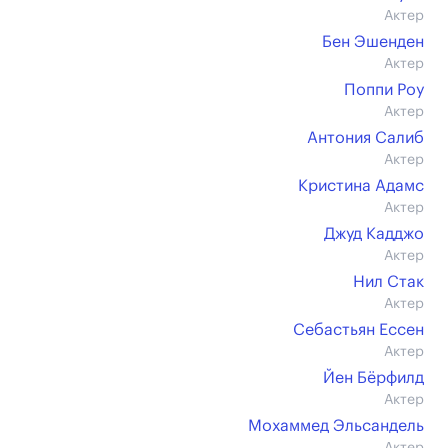
Актер
Бен Эшенден
Актер
Поппи Роу
Актер
Антония Салиб
Актер
Кристина Адамс
Актер
Джуд Кадджо
Актер
Нил Стак
Актер
Себастьян Ессен
Актер
Йен Бёрфилд
Актер
Мохаммед Эльсандель