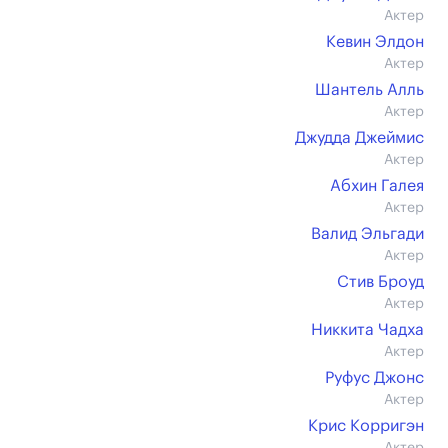
Актер
Кевин Элдон
Актер
Шантель Алль
Актер
Джудда Джеймис
Актер
Абхин Галея
Актер
Валид Эльгади
Актер
Стив Броуд
Актер
Никкита Чадха
Актер
Руфус Джонс
Актер
Крис Корригэн