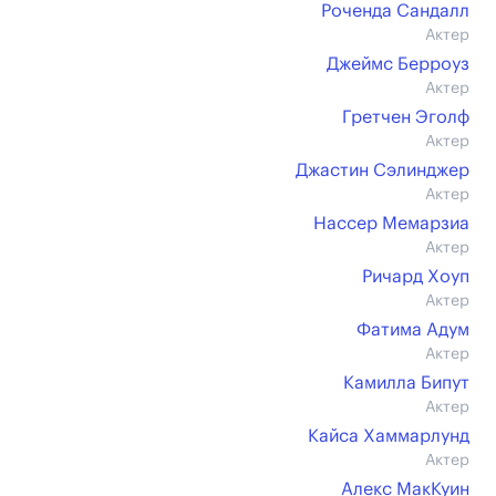
Роченда Сандалл
Актер
Джеймс Берроуз
Актер
Гретчен Эголф
Актер
Джастин Сэлинджер
Актер
Нассер Мемарзиа
Актер
Ричард Хоуп
Актер
Фатима Адум
Актер
Камилла Бипут
Актер
Кайса Хаммарлунд
Актер
Алекс МакКуин