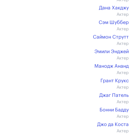
Актер
Дана Хакджу
Актер
Сэм Шуббер
Актер
Саймон Струтт
Актер
Эмили Энджей
Актер
Манодж Ананд
Актер
Грант Крукс
Актер
Джаг Патель
Актер
Бонни Бадду
Актер
Джо да Коста
Актер