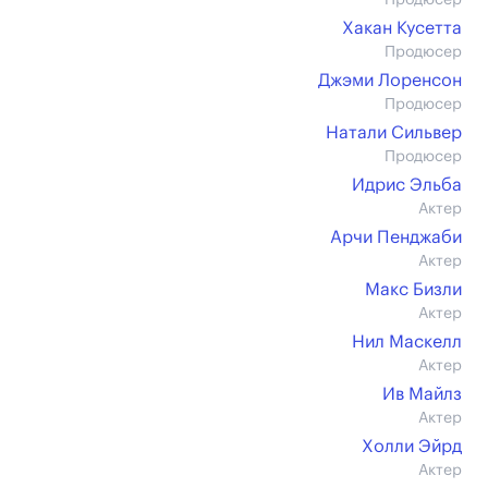
Продюсер
Хакан Кусетта
Продюсер
Джэми Лоренсон
Продюсер
Натали Сильвер
Продюсер
Идрис Эльба
Актер
Арчи Пенджаби
Актер
Макс Бизли
Актер
Нил Маскелл
Актер
Ив Майлз
Актер
Холли Эйрд
Актер