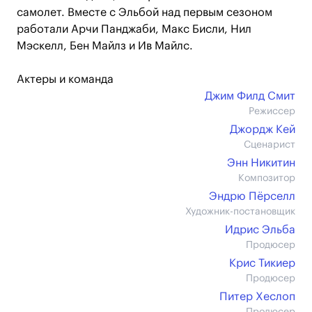
самолет. Вместе с Эльбой над первым сезоном
работали Арчи Панджаби, Макс Бисли, Нил
Мэскелл, Бен Майлз и Ив Майлс.
Актеры и команда
Джим Филд Смит
Режиссер
Джордж Кей
Сценарист
Энн Никитин
Композитор
Эндрю Пёрселл
Художник-постановщик
Идрис Эльба
Продюсер
Крис Тикиер
Продюсер
Питер Хеслоп