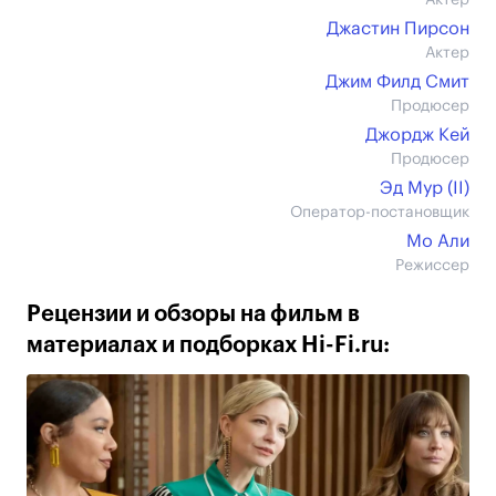
Актер
Джастин Пирсон
Актер
Джим Филд Смит
Продюсер
Джордж Кей
Продюсер
Эд Мур (II)
Оператор-постановщик
Мо Али
Режиссер
Рецензии и обзоры на фильм в
материалах и подборках Hi-Fi.ru: