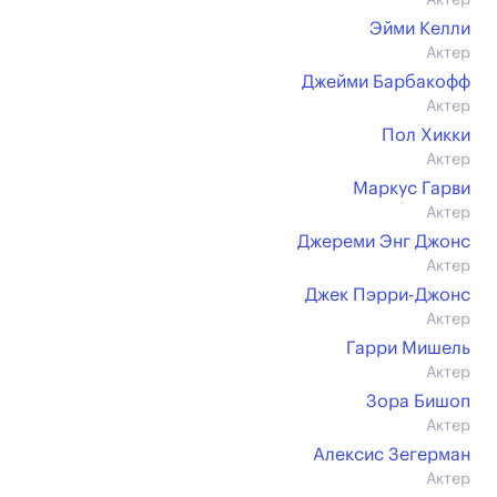
Актер
Эйми Келли
Актер
Джейми Барбакофф
Актер
Пол Хикки
Актер
Маркус Гарви
Актер
Джереми Энг Джонс
Актер
Джек Пэрри-Джонс
Актер
Гарри Мишель
Актер
Зора Бишоп
Актер
Алексис Зегерман
Актер