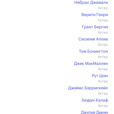
Небрас Джамали
Актер
Верити Генри
Актер
Грант Бергин
Актер
Сесилия Аппиа
Актер
Том Бонингтон
Актер
Джек МакМаллен
Актер
Рут Шин
Актер
Джеймс Бэррискейл
Актер
Заудун Калаф
Актер
Джулия Дикин