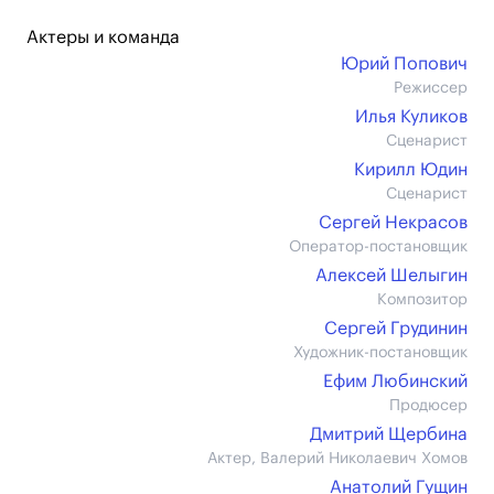
Актеры и команда
Юрий Попович
Режиссер
Илья Куликов
Сценарист
Кирилл Юдин
Сценарист
Сергей Некрасов
Оператор-постановщик
Алексей Шелыгин
Композитор
Сергей Грудинин
Художник-постановщик
Ефим Любинский
Продюсер
Дмитрий Щербина
Актер, Валерий Николаевич Хомов
Анатолий Гущин