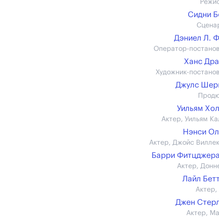
Режи
Сидни 
Сцена
Дэниел Л. 
Оператор-постано
Ханс Др
Художник-постано
Джулс Шер
Прод
Уильям Хо
Актер, Уильям Ка
Нэнси О
Актер, Джойс Вилле
Барри Фитцджер
Актер, Донн
Лайл Бет
Актер,
Джен Стер
Актер, М