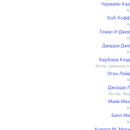
Чармайн Ха
А
Боб Хофф
А
Томас И Дже
А
Джерри Дже
А
Барбара Кну
Актер, девушка-к
Этан Лэй
А
Джордж Л
Актер, Мо
Майк Мах
А
Билл М
А
Ховард М. Мит