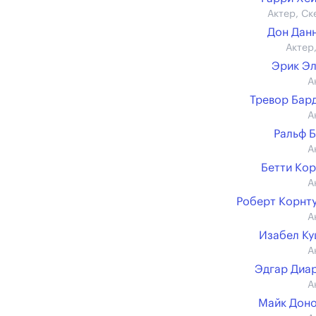
Актер, Ск
Дон Дан
Актер,
Эрик Э
А
Тревор Бар
А
Ральф 
А
Бетти Ко
А
Роберт Корнт
А
Изабел К
А
Эдгар Диа
А
Майк Дон