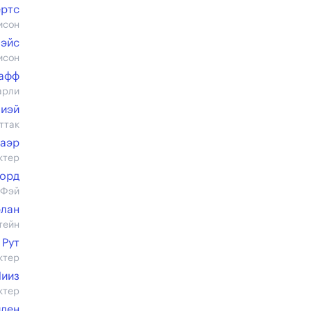
ертс
исон
Хэйс
исон
афф
арли
иэй
ттак
Баэр
ктер
форд
 Фэй
рлан
тейн
 Рут
ктер
Лииз
ктер
йден