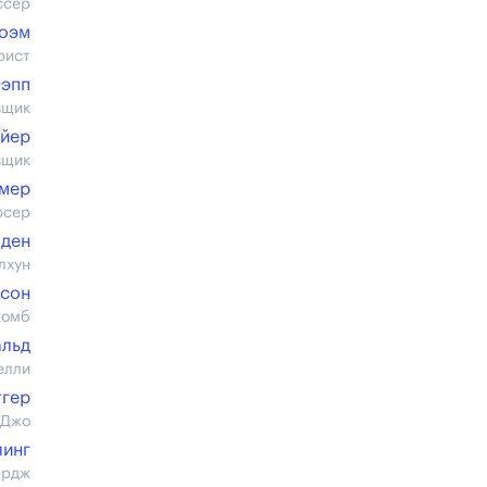
ссер
Боэм
рист
Фэпп
вщик
айер
вщик
мер
юсер
лден
лхун
лсон
комб
альд
елли
тгер
 Джо
линг
ардж