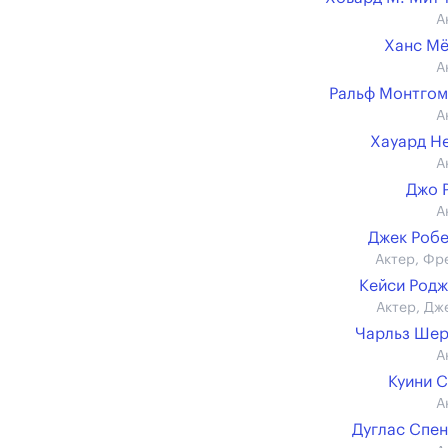
А
Ханс М
А
Ральф Монтго
А
Хауард Н
А
Джо 
А
Джек Роб
Актер, Фр
Кейси Род
Актер, Дж
Чарльз Ше
А
Куини 
А
Дуглас Спе