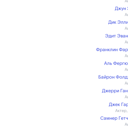
А
Джун
А
Дик Элл
А
Эдит Эва
А
Франклин Фар
А
Аль Фергю
А
Байрон Фолд
А
Джерри Га
А
Джек Га
Актер,
Самнер Гет
А