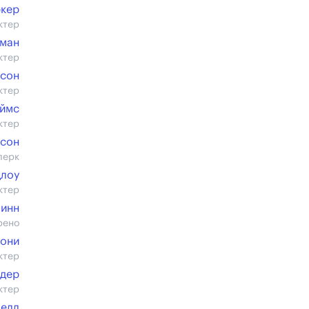
ркер
ктер
ман
ктер
ксон
ктер
ймс
ктер
дсон
лерк
длоу
ктер
инн
рено
они
ктер
идер
ктер
челл