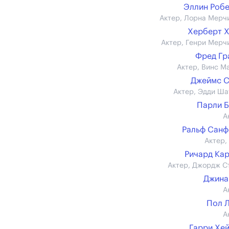
Эллин Роб
Актер, Лорна Мерч
Херберт 
Актер, Генри Мерч
Фред Гр
Актер, Винс М
Джеймс С
Актер, Эдди Ша
Парли 
А
Ральф Сан
Актер,
Ричард Ка
Актер, Джордж С
Джина
А
Пол 
А
Гарри Хе