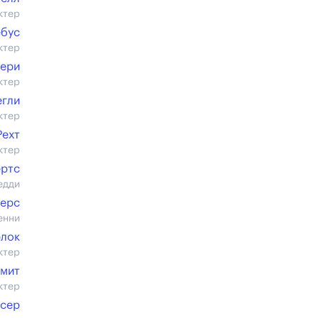
ктер
ёбус
ктер
мери
ктер
егли
ктер
Рехт
ктер
ертс
едди
жерс
енни
рлок
ктер
Смит
ктер
нсер