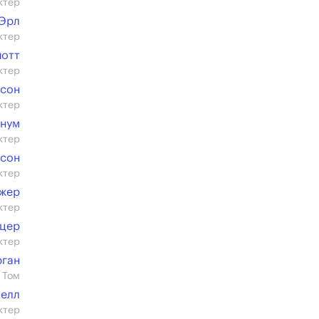
ктер
 Эрл
ктер
иотт
ктер
нсон
ктер
нум
ктер
сон
ктер
жер
ктер
нцер
ктер
рган
 Том
челл
ктер