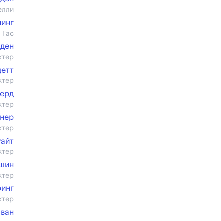
елли
нинг
 Гас
лден
ктер
детт
ктер
Берд
ктер
рнер
ктер
уайт
ктер
ушин
ктер
ринг
ктер
ован