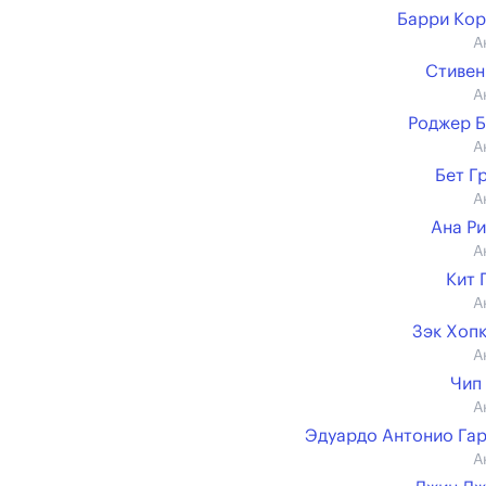
Барри Ко
А
Стивен
А
Роджер 
А
Бет Г
А
Ана Р
А
Кит 
А
Зэк Хоп
А
Чип
А
Эдуардо Антонио Га
А