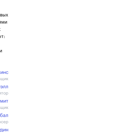
рвых
ями
к
т:
и
кинс
вщик
уэлл
итор
смит
вщик
йбал
юсер
удин