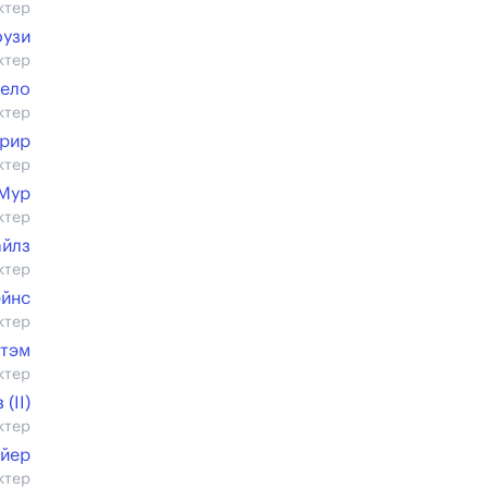
ктер
оузи
ктер
ело
ктер
Грир
ктер
 Мур
ктер
йлз
ктер
эйнс
ктер
нтэм
ктер
(II)
ктер
йер
ктер