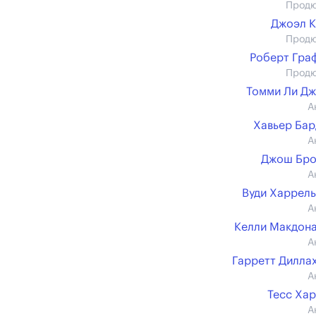
Прод
Джоэл 
Прод
Роберт Граф 
Прод
Томми Ли Д
А
Хавьер Ба
А
Джош Бро
А
Вуди Харрел
А
Келли Макдон
А
Гарретт Дилла
А
Тесс Ха
А