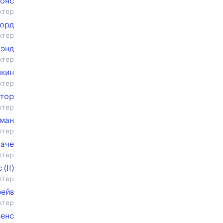
онс
ктер
форд
ктер
лэнд
ктер
мкин
ктер
ктор
ктер
уман
ктер
паче
ктер
(II)
ктер
рейв
ктер
венс