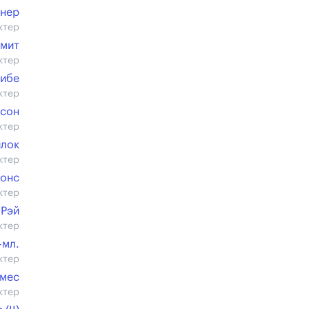
рнер
ктер
Смит
ктер
рибе
ктер
ксон
ктер
лок
ктер
жонс
ктер
 Рэй
ктер
-мл.
ктер
омес
ктер