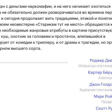
ан с деньгами наркомафии, и на него начинает охотиться
 не обязательно должен разворачиваться во времена пе
 и сегодня продолжает жить традициями, этикой и поняти
своем неовестерне «Старикам тут не место» обращаются 
е необходимые жанровые атрибуты в картине присутствую
куш, охотник за головами и простачок, вляпавшийся в
ет от комедии к триллеру, и от драмы к трагедии, но пр
ерном высшего сорта.
Роджер Ди
Оператор-постано
Картер Бёр
Композ
Джон Голд
Художник-постано
Марк Ро
Прод
Скотт Р