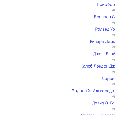
Крис Уо
А
Брэндон 
А
Роланд У
А
Ричард Дже
А
Джош Блэй
А
Калеб Лэндри Д
А
Дорси
А
Энджел Х. Альварадо
А
Дэвид Э. Г
А