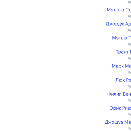
А
Мэттью П
А
Джордж Ад
А
Мэтью 
А
Трент
А
Марк Ма
А
Люк Р
А
Филип Бе
А
Эрик Ривз 
А
Джошуа Ме
А