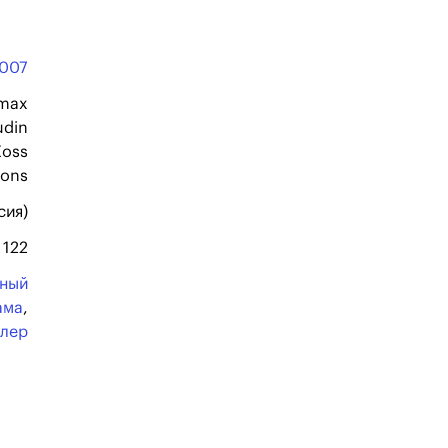
007
amax
udin
Zoss
ions
сия)
122
ьный
ама
,
ллер