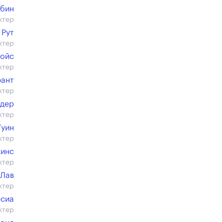
рбин
ктер
 Рут
ктер
Бойс
ктер
рант
ктер
идер
ктер
Гуин
ктер
кинс
ктер
 Лав
ктер
рсиа
ктер