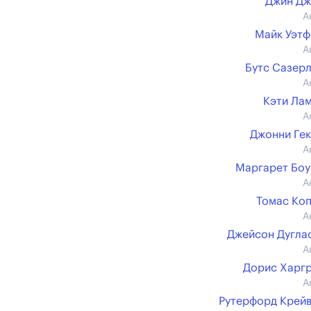
Джин Дж
А
Майк Уэт
А
Бутс Сазер
А
Кэти Ла
А
Джонни Ге
А
Маргарет Бо
А
Томас Ко
А
Джейсон Дуглас 
А
Дорис Харг
А
Рутерфорд Крей