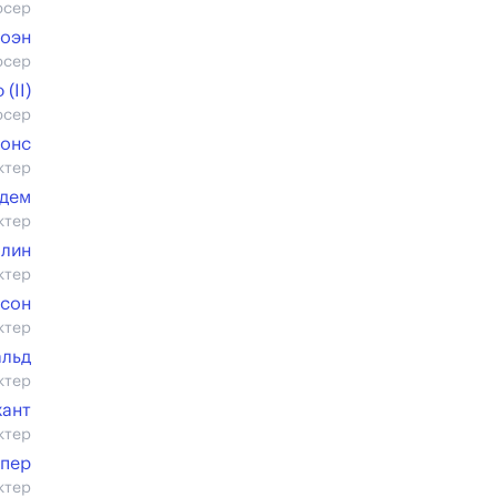
юсер
Коэн
юсер
(II)
юсер
жонс
ктер
рдем
ктер
лин
ктер
ьсон
ктер
альд
ктер
хант
ктер
рпер
ктер