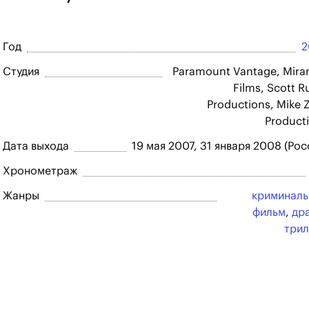
Год
2
Студия
Paramount Vantage, Mir
Films, Scott R
Productions, Mike 
Product
Дата выхода
19 мая 2007, 31 января 2008 (Рос
Хронометраж
Жанры
криминал
фильм
,
др
три