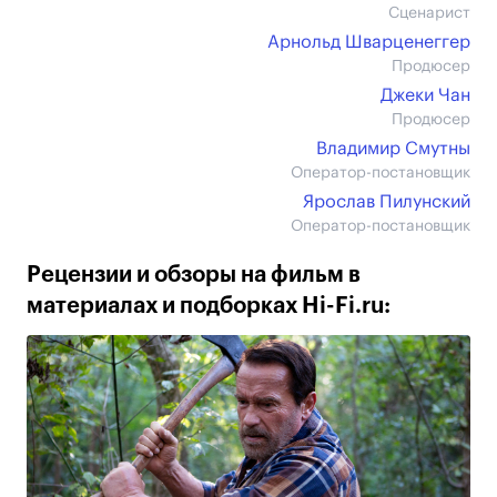
Сценарист
Арнольд Шварценеггер
Продюсер
Джеки Чан
Продюсер
Владимир Смутны
Оператор-постановщик
Ярослав Пилунский
Оператор-постановщик
Рецензии и обзоры на фильм в
материалах и подборках Hi-Fi.ru: