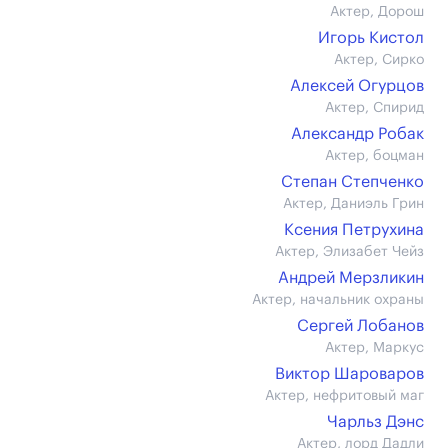
Актер, Дорош
Игорь Кистол
Актер, Сирко
Алексей Огурцов
Актер, Спирид
Александр Робак
Актер, боцман
Степан Степченко
Актер, Даниэль Грин
Ксения Петрухина
Актер, Элизабет Чейз
Андрей Мерзликин
Актер, начальник охраны
Сергей Лобанов
Актер, Маркус
Виктор Шароваров
Актер, нефритовый маг
Чарльз Дэнс
Актер, лорд Дадли