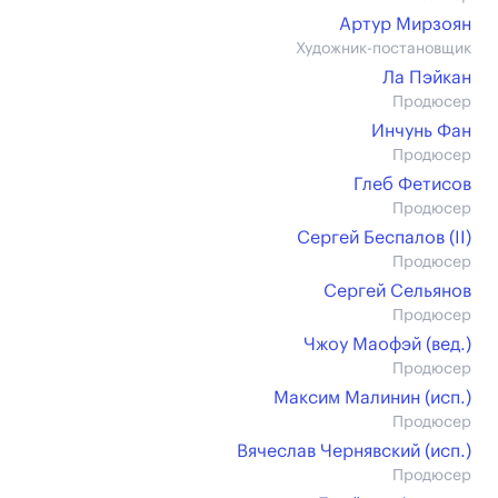
Артур Мирзоян
Художник-постановщик
Ла Пэйкан
Продюсер
Инчунь Фан
Продюсер
Глеб Фетисов
Продюсер
Сергей Беспалов (II)
Продюсер
Сергей Сельянов
Продюсер
Чжоу Маофэй (вед.)
Продюсер
Максим Малинин (иcп.)
Продюсер
Вячеслав Чернявский (иcп.)
Продюсер