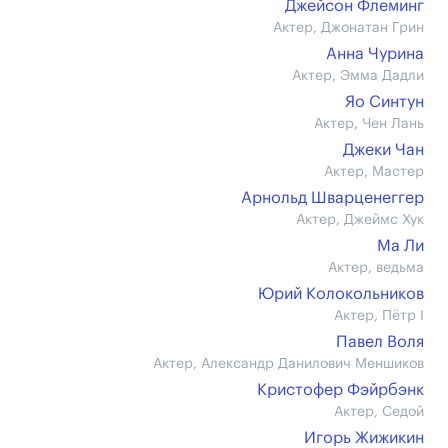
Джейсон Флеминг
Актер, Джонатан Грин
Анна Чурина
Актер, Эмма Дадли
Яо Синтун
Актер, Чен Лань
Джеки Чан
Актер, Мастер
Арнольд Шварценеггер
Актер, Джеймс Хук
Ма Ли
Актер, ведьма
Юрий Колокольников
Актер, Пётр I
Павел Воля
Актер, Александр Данилович Меншиков
Кристофер Фэйрбэнк
Актер, Седой
Игорь Жижикин