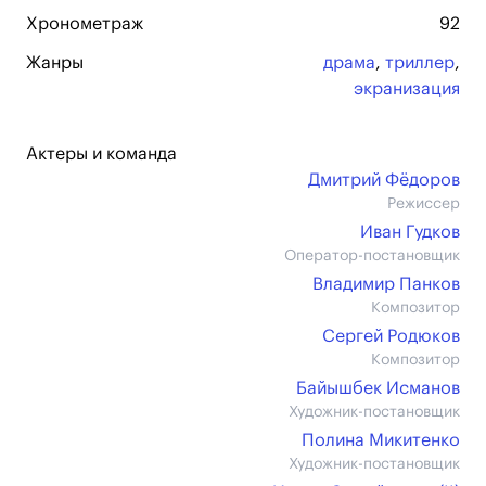
Хронометраж
92
Жанры
драма
,
триллер
,
экранизация
Актеры и команда
Дмитрий Фёдоров
Режиссер
Иван Гудков
Оператор-постановщик
Владимир Панков
Композитор
Сергей Родюков
Композитор
Байышбек Исманов
Художник-постановщик
Полина Микитенко
Художник-постановщик