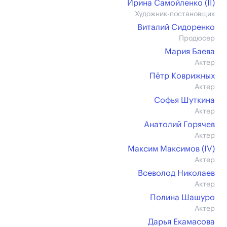
Ирина Самойленко (II)
Художник-постановщик
Виталий Сидоренко
Продюсер
Мария Баева
Актер
Пётр Коврижных
Актер
Софья Шуткина
Актер
Анатолий Горячев
Актер
Максим Максимов (IV)
Актер
Всеволод Николаев
Актер
Полина Шашуро
Актер
Дарья Екамасова