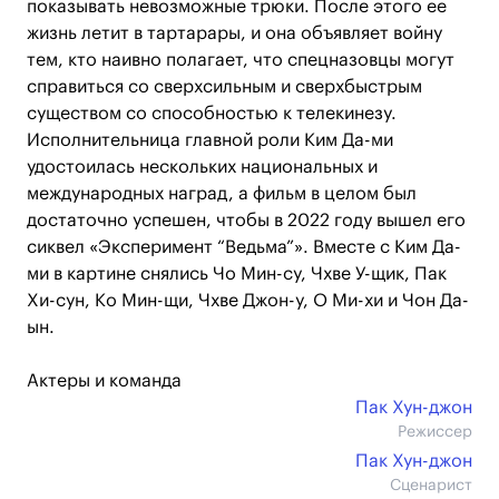
показывать невозможные трюки. После этого ее
жизнь летит в тартарары, и она объявляет войну
тем, кто наивно полагает, что спецназовцы могут
справиться со сверхсильным и сверхбыстрым
существом со способностью к телекинезу.
Исполнительница главной роли Ким Да-ми
удостоилась нескольких национальных и
международных наград, а фильм в целом был
достаточно успешен, чтобы в 2022 году вышел его
сиквел «Эксперимент “Ведьма”». Вместе с Ким Да-
ми в картине снялись Чо Мин-су, Чхве У-щик, Пак
Хи-сун, Ко Мин-щи, Чхве Джон-у, О Ми-хи и Чон Да-
ын.
Актеры и команда
Пак Хун-джон
Режиссер
Пак Хун-джон
Сценарист