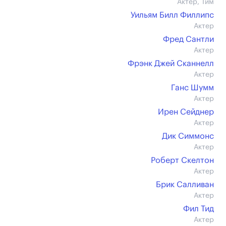
Актер, Тим
Уильям Билл Филлипс
Актер
Фред Сантли
Актер
Фрэнк Джей Сканнелл
Актер
Ганс Шумм
Актер
Ирен Сейднер
Актер
Дик Симмонс
Актер
Роберт Скелтон
Актер
Брик Салливан
Актер
Фил Тид
Актер