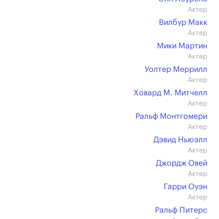
Актер
Вилбур Макк
Актер
Мики Мартин
Актер
Уолтер Меррилл
Актер
Ховард М. Митчелл
Актер
Ральф Монтгомери
Актер
Дэвид Ньюэлл
Актер
Джордж Овей
Актер
Гарри Оуэн
Актер
Ральф Питерс