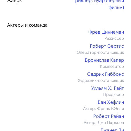
Жанры
триллер
,
нуар (черный
фильм)
Актеры и команда
Фред Циннеман
Режиссер
Роберт Сертис
Оператор-постановщик
Бронислав Капер
Композитор
Седрик Гиббонс
Художник-постановщик
Уильям Х. Райт
Продюсер
Ван Хефлин
Актер, Фрэнк Р.Энли
Роберт Райан
Актер, Джо Парксон
Джанет Ли