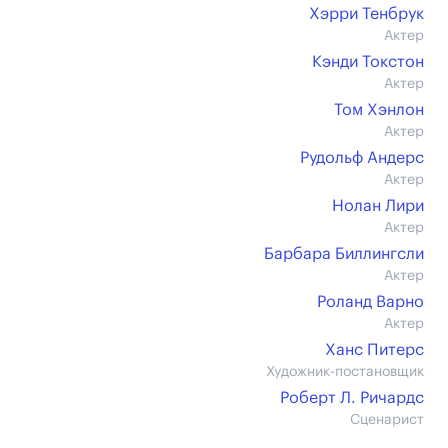
Хэрри Тенбрук
Актер
Кэнди Токстон
Актер
Том Хэнлон
Актер
Рудольф Андерс
Актер
Нолан Лири
Актер
Барбара Биллингсли
Актер
Роланд Варно
Актер
Ханс Питерс
Художник-постановщик
Роберт Л. Ричардс
Сценарист