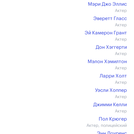
Мэри Джо Эллис
Актер
Эверетт Гласс
Актер
Эй Камерон Грант
Актер
Дон Хэггерти
Актер
Мэлон Хэмилтон
Актер
Ларри Холт
Актер
Уэсли Хоппер
Актер
Джимми Келли
Актер
Пол Крюгер
Актер, полицейский
Энн Лоуренс