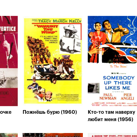
вочке
Пожнёшь бурю (1960)
Кто-то там наверху
любит меня (1956)