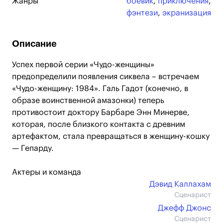
Жанры
боевик
,
приключения
,
фэнтези
,
экранизация
Описание
Успех первой серии «Чудо-женщины»
предопределили появления сиквела – встречаем
«Чудо-женщину: 1984». Галь Гадот (конечно, в
образе воинственной амазонки) теперь
противостоит доктору Барбаре Энн Минерве,
которая, после близкого контакта с древним
артефактом, стала превращаться в женщину-кошку
— Гепарду.
Актеры и команда
Дэвид Каллахам
Сценарист
Джефф Джонс
Сценарист