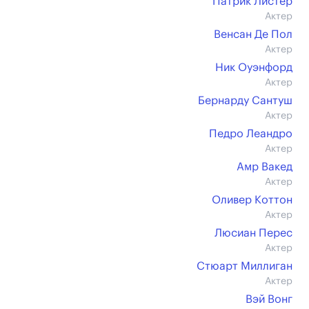
Патрик Листер
Актер
Венсан Де Пол
Актер
Ник Оуэнфорд
Актер
Бернарду Сантуш
Актер
Педро Леандро
Актер
Амр Вакед
Актер
Оливер Коттон
Актер
Люсиан Перес
Актер
Стюарт Миллиган
Актер
Вэй Вонг