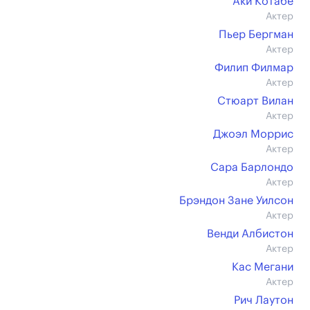
Аки Котабе
Актер
Пьер Бергман
Актер
Филип Филмар
Актер
Стюарт Вилан
Актер
Джоэл Моррис
Актер
Сара Барлондо
Актер
Брэндон Зане Уилсон
Актер
Венди Албистон
Актер
Кас Мегани
Актер
Рич Лаутон