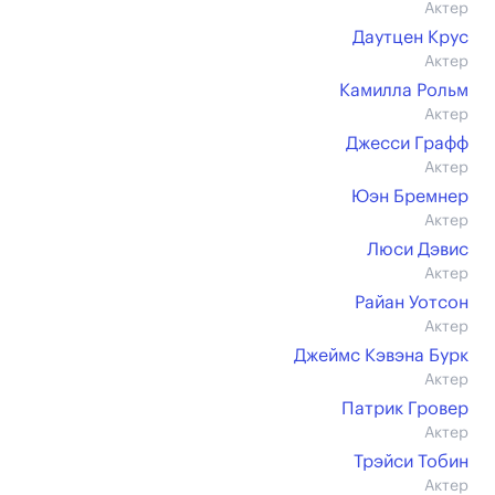
Актер
Даутцен Крус
Актер
Камилла Рольм
Актер
Джесси Графф
Актер
Юэн Бремнер
Актер
Люси Дэвис
Актер
Райан Уотсон
Актер
Джеймс Кэвэна Бурк
Актер
Патрик Гровер
Актер
Трэйси Тобин
Актер