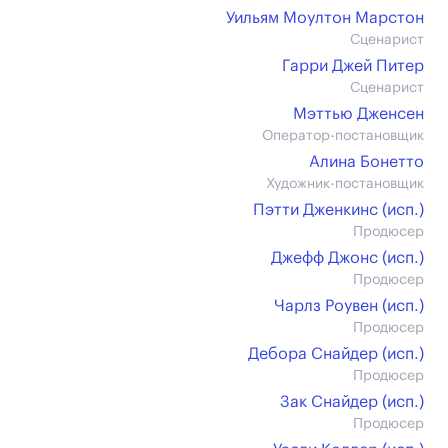
Уильям Моултон Марстон
Сценарист
Гарри Джей Питер
Сценарист
Мэттью Дженсен
Оператор-постановщик
Алина Бонетто
Художник-постановщик
Пэтти Дженкинс (иcп.)
Продюсер
Джефф Джонс (иcп.)
Продюсер
Чарлз Роувен (иcп.)
Продюсер
Дебора Снайдер (иcп.)
Продюсер
Зак Снайдер (иcп.)
Продюсер