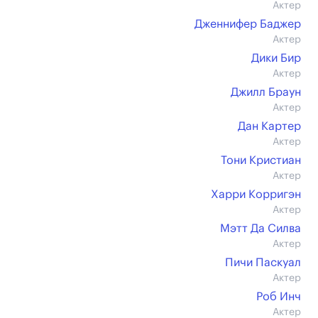
Актер
Дженнифер Баджер
Актер
Дики Бир
Актер
Джилл Браун
Актер
Дан Картер
Актер
Тони Кристиан
Актер
Харри Корригэн
Актер
Мэтт Да Силва
Актер
Пичи Паскуал
Актер
Роб Инч
Актер