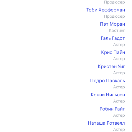
Продюсер
Тоби Хефферман
Продюсер
Пэт Моран
Кастинг
Галь Гадот
Актер
Крис Пайн
Актер
Кристен Уиг
Актер
Педро Паскаль
Актер
Конни Нильсен
Актер
Робин Райт
Актер
Наташа Ротвелл
Актер