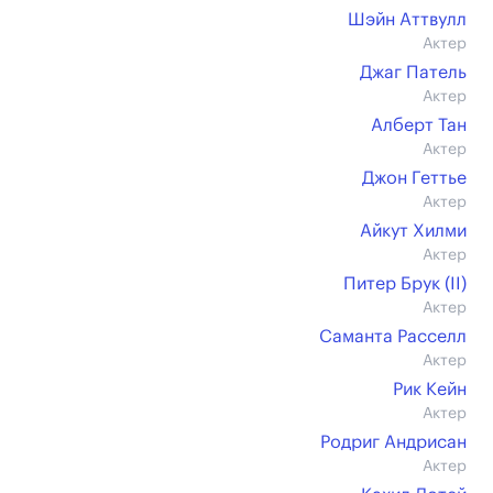
Шэйн Аттвулл
Актер
Джаг Патель
Актер
Алберт Тан
Актер
Джон Геттье
Актер
Айкут Хилми
Актер
Питер Брук (II)
Актер
Саманта Расселл
Актер
Рик Кейн
Актер
Родриг Андрисан
Актер