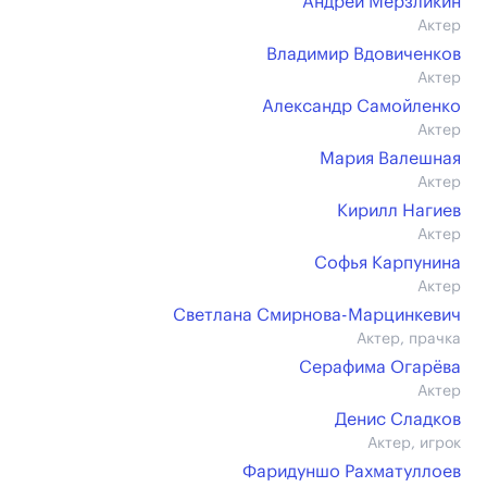
Андрей Мерзликин
Актер
Владимир Вдовиченков
Актер
Александр Самойленко
Актер
Мария Валешная
Актер
Кирилл Нагиев
Актер
Софья Карпунина
Актер
Светлана Смирнова-Марцинкевич
Актер, прачка
Серафима Огарёва
Актер
Денис Сладков
Актер, игрок
Фаридуншо Рахматуллоев