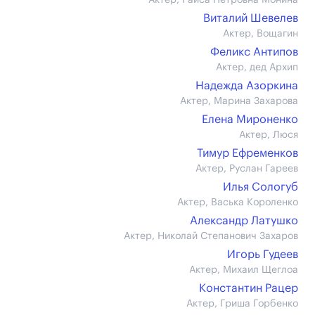
Актер, Раиса Петровна Монина
Виталий Шевелев
Актер, Вощагин
Феликс Антипов
Актер, дед Архип
Надежда Азоркина
Актер, Марина Захарова
Елена Мироненко
Актер, Люся
Тимур Ефременков
Актер, Руслан Гареев
Илья Сологуб
Актер, Васька Короленко
Александр Латушко
Актер, Николай Степанович Захаров
Игорь Гудеев
Актер, Михаил Щеглоа
Константин Рацер
Актер, Гриша Горбенко