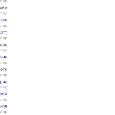
ктер
хейм
ктер
ован
ктер
иотт
ктер
уэрс
ктер
линн
ктер
оти
ктер
рис
ктер
Грэм
ктер
Хилл
ктер