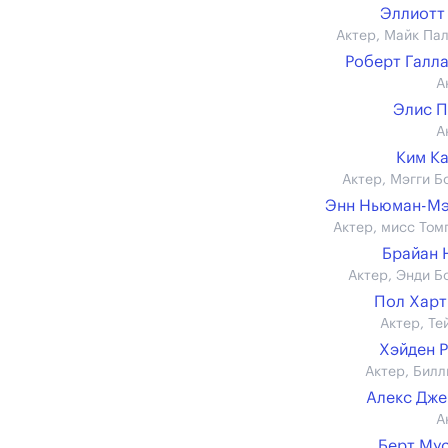
Эллиотт
Актер, Майк Па
Роберт Галл
А
Элис 
А
Ким К
Актер, Мэгги Б
Энн Ньюман-Мэ
Актер, мисс Том
Брайан 
Актер, Энди Б
Пол Хар
Актер, Те
Хэйден 
Актер, Билл
Алекс Дж
А
Берт Му