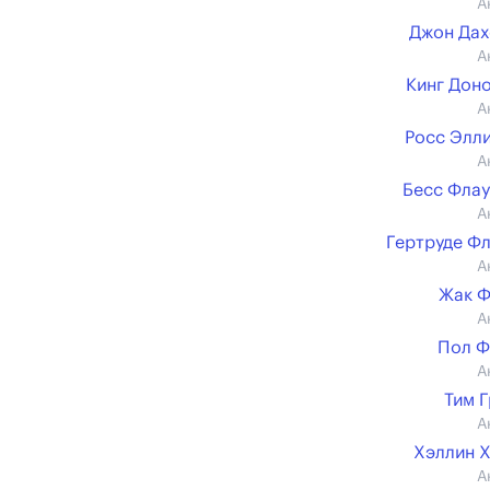
А
Джон Да
А
Кинг Дон
А
Росс Элл
А
Бесс Фла
А
Гертруде Ф
А
Жак Ф
А
Пол Ф
А
Тим 
А
Хэллин 
А