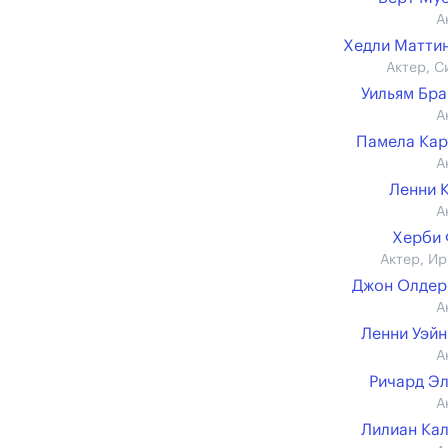
А
Хедли Матти
Актер, С
Уильям Бр
А
Памела Ка
А
Ленни 
А
Херби 
Актер, Ир
Джон Олдер
А
Ленни Уэй
А
Ричард Э
А
Лилиан Ка