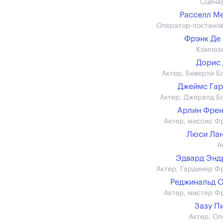
Сцена
Расселл М
Оператор-постано
Фрэнк Де
Композ
Дорис
Актер, Беверли Б
Джеймс Га
Актер, Джералд Б
Арлин Фре
Актер, миссис Ф
Люси Ла
А
Эдвард Энд
Актер, Гардинер Ф
Реджинальд 
Актер, мистер Ф
Зазу П
Актер, Ол