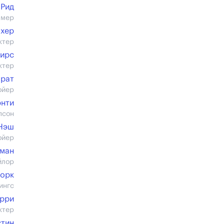
 Рид
лмер
ахер
ктер
Пирс
ктер
арат
ойер
нти
псон
Нэш
ойер
тман
йлор
Рорк
ингс
ерри
ктер
стин