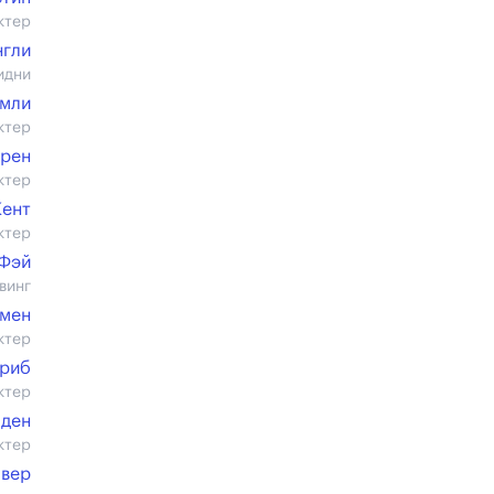
ктер
нгли
идни
амли
ктер
ррен
ктер
Кент
ктер
Фэй
винг
мен
ктер
нриб
ктер
лден
ктер
лвер