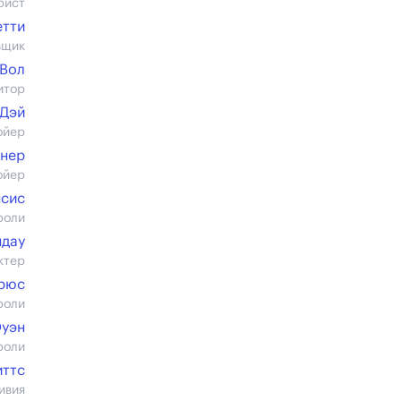
рист
етти
вщик
 Вол
итор
 Дэй
ойер
рнер
ойер
нсис
роли
ндау
ктер
рюс
роли
Оуэн
роли
иттс
ивия