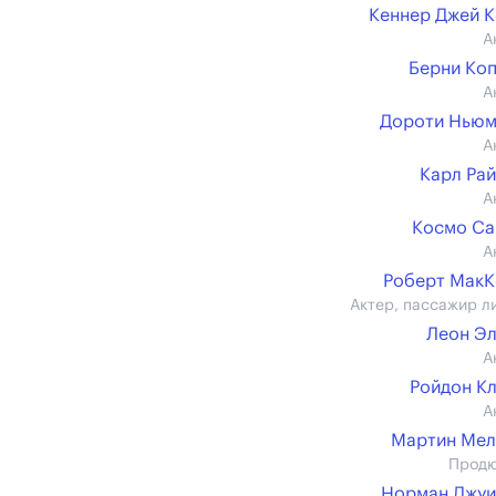
Кеннер Джей 
А
Берни Ко
А
Дороти Ньюм
А
Карл Ра
А
Космо Са
А
Роберт Мак
Актер, пассажир л
Леон Э
А
Ройдон К
А
Мартин Мел
Прод
Норман Джуи