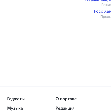
Режи
Росс Ха
Прод
Гаджеты
О портале
Музыка
Редакция