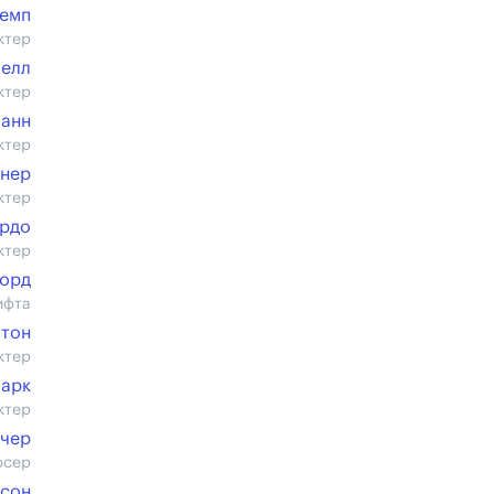
Кемп
ктер
пелл
ктер
анн
ктер
йнер
ктер
рдо
ктер
Корд
ифта
лтон
ктер
ларк
ктер
чер
юсер
сон