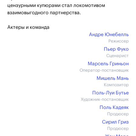
цензурными купюрами стал локомотивом
взаимовыгодного партнерства.
Актеры и команда
Андре Юнебелль
Режиссер
Пьер Фуко
Сценарист
Марсель Гриньон
Оператор-постановщик
Мишель Мань
Композитор
Поль-Луи Бутье
Художник-постановщик
Поль Кадеяк
Продюсер
Сирил Гриз
Продюсер