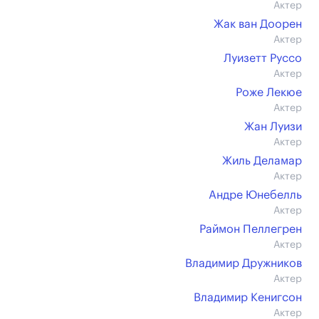
Актер
Жак ван Доорен
Актер
Луизетт Руссо
Актер
Роже Лекюе
Актер
Жан Луизи
Актер
Жиль Деламар
Актер
Андре Юнебелль
Актер
Раймон Пеллегрен
Актер
Владимир Дружников
Актер
Владимир Кенигсон
Актер