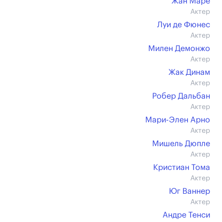
Жан Маре
Актер
Луи де Фюнес
Актер
Милен Демонжо
Актер
Жак Динам
Актер
Робер Дальбан
Актер
Мари-Элен Арно
Актер
Мишель Дюпле
Актер
Кристиан Тома
Актер
Юг Ваннер
Актер
Андре Тенси