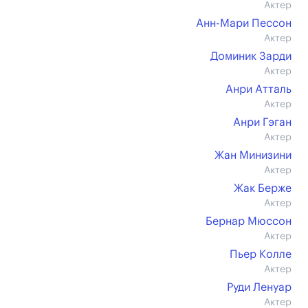
Актер
Анн-Мари Пессон
Актер
Доминик Зарди
Актер
Анри Атталь
Актер
Анри Гэган
Актер
Жан Минизини
Актер
Жак Берже
Актер
Бернар Мюссон
Актер
Пьер Колле
Актер
Руди Ленуар
Актер