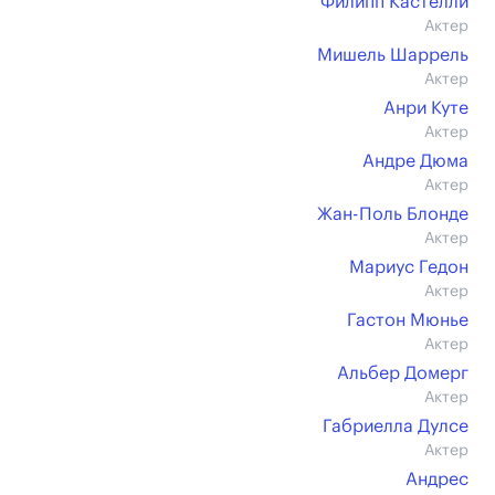
Филипп Кастелли
Актер
Мишель Шаррель
Актер
Анри Куте
Актер
Андре Дюма
Актер
Жан-Поль Блонде
Актер
Мариус Гедон
Актер
Гастон Мюнье
Актер
Альбер Домерг
Актер
Габриелла Дулсе
Актер
Андрес