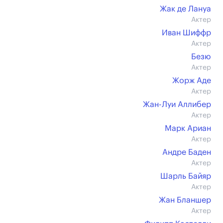
Жак де Лануа
Актер
Иван Шиффр
Актер
Безю
Актер
Жорж Аде
Актер
Жан-Луи Аллибер
Актер
Марк Ариан
Актер
Андре Баден
Актер
Шарль Байяр
Актер
Жан Бланшер
Актер