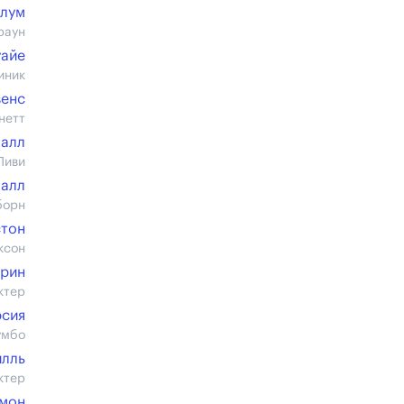
Блум
раун
уайе
иник
венс
нетт
Халл
Пиви
алл
борн
стон
ксон
Грин
ктер
рсия
умбо
илль
ктер
ймон