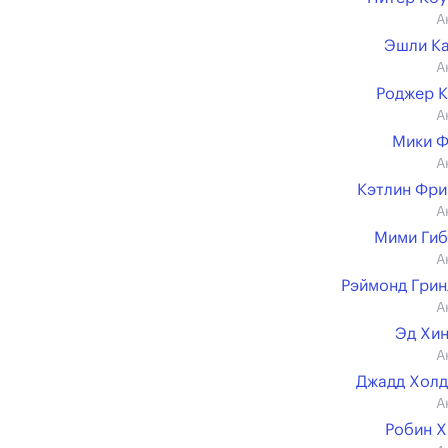
А
Эшли К
А
Роджер 
А
Мики Ф
А
Кэтлин Фр
А
Мими Ги
А
Рэймонд Гри
А
Эд Хи
А
Джадд Хол
А
Робин 