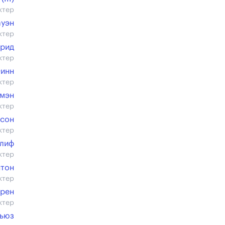
ктер
ауэн
ктер
Крид
ктер
инн
ктер
имэн
ктер
бсон
ктер
нлиф
ктер
нтон
ктер
дрен
ктер
Хьюз