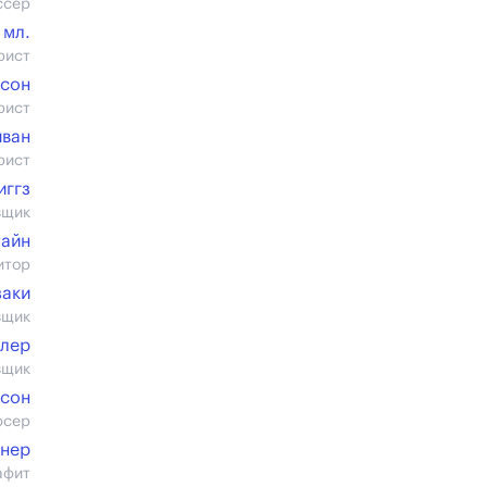
ссер
 мл.
рист
сон
рист
иван
рист
иггз
вщик
тайн
итор
заки
вщик
йлер
вщик
ксон
юсер
нер
афит