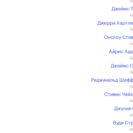
А
Джеймс 
А
Джерри Хартл
А
Онслоу Сти
А
Айрис Ад
А
Джеймс С
А
Реджинальд Шефф
А
Стивен Чейз (
А
Джулия
А
Вуди Ст
А