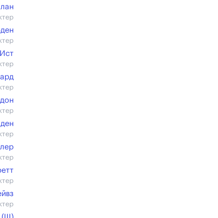
лан
ктер
ден
ктер
 Ист
ктер
ард
ктер
ндон
ктер
лден
ктер
ллер
ктер
ретт
ктер
ейвз
ктер
III)