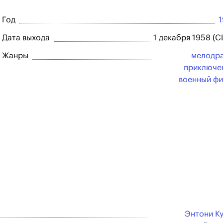
Год
Дата выхода
1 декабря 1958 (
Жанры
мелодр
приключе
военный ф
Энтони К