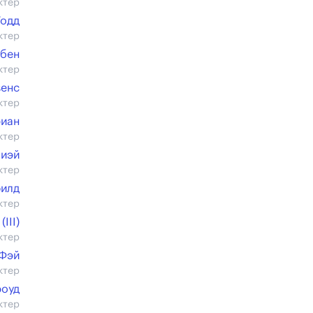
ктер
Тодд
ктер
ебен
ктер
венс
ктер
риан
ктер
иэй
ктер
илд
ктер
III)
ктер
 Фэй
ктер
роуд
ктер