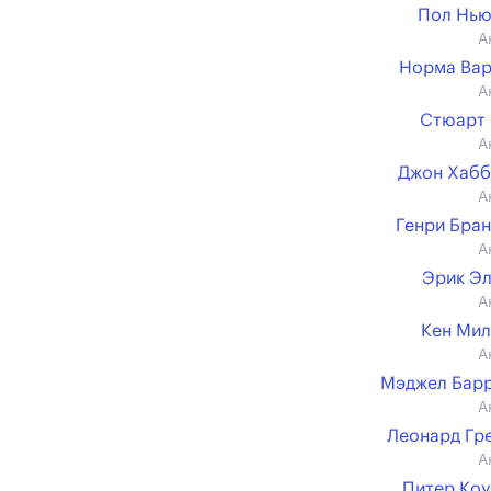
Пол Нью
А
Норма Вар
А
Стюарт
А
Джон Хабб
А
Генри Бра
А
Эрик Э
А
Кен Ми
А
Мэджел Бар
А
Леонард Гр
А
Питер Коу (