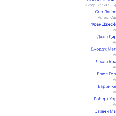
Актер, капитан Б
Сэр Ланс
Актер, Сц
Фран Джефф
А
Джон Ди
А
Джордж Мэт
А
Лесли Бр
А
Брюс Го
А
Барри К
А
Роберт Уо
А
Стивен М