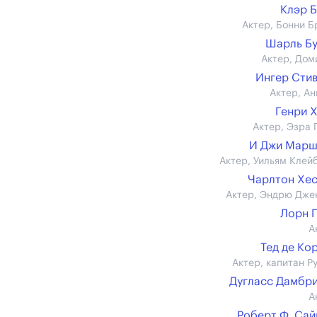
Клэр 
Актер, Бонни Б
Шарль Б
Актер, Дом
Ингер Сти
Актер, Ан
Генри 
Актер, Эзра 
И Джи Марш
Актер, Уильям Клей
Чарлтон Хе
Актер, Эндрю Дже
Лорн 
А
Тед де Ко
Актер, капитан Р
Дугласс Дамбр
А
Роберт Ф. Са