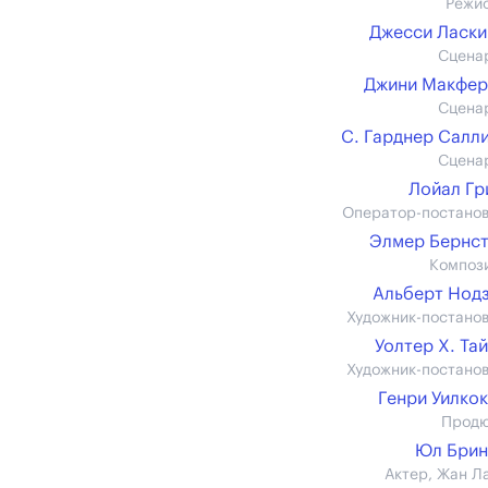
Режи
Джесси Ласки
Сцена
Джини Макфер
Сцена
С. Гарднер Салл
Сцена
Лойал Гр
Оператор-постано
Элмер Бернс
Композ
Альберт Нод
Художник-постано
Уолтер Х. Та
Художник-постано
Генри Уилко
Прод
Юл Брин
Актер, Жан Л