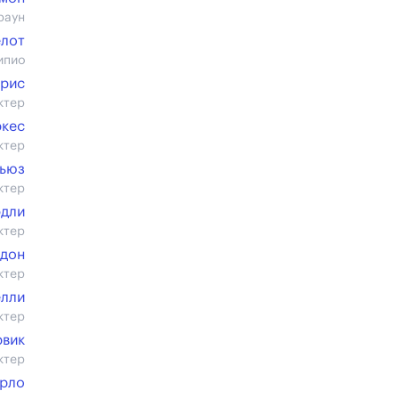
раун
елот
ипио
рис
ктер
ркес
ктер
ьюз
ктер
эдли
ктер
рдон
ктер
елли
ктер
рвик
ктер
арло