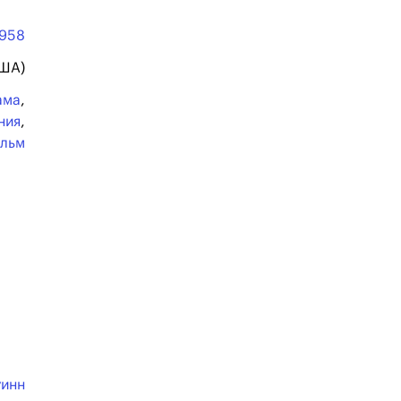
1958
США)
ама
,
ния
,
ильм
уинн