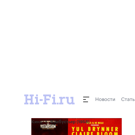
Новости
Стать
Кино
Флибустьер (1958)