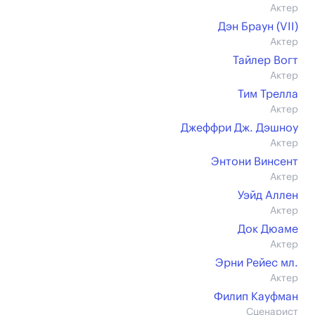
Актер
Дэн Браун (VII)
Актер
Тайлер Вогт
Актер
Тим Трелла
Актер
Джеффри Дж. Дэшноу
Актер
Энтони Винсент
Актер
Уэйд Аллен
Актер
Док Дюаме
Актер
Эрни Рейес мл.
Актер
Филип Кауфман
Сценарист