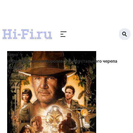
Кино
Индиана Джонс и Королевство хрустального черепа
(2008)