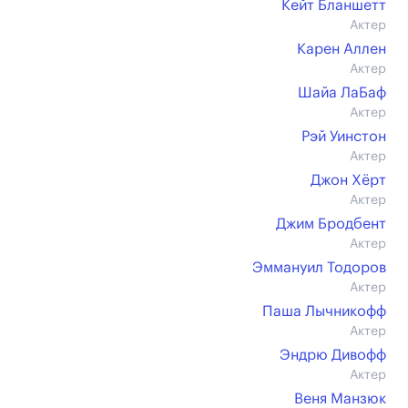
Кейт Бланшетт
Актер
Карен Аллен
Актер
Шайа ЛаБаф
Актер
Рэй Уинстон
Актер
Джон Хёрт
Актер
Джим Бродбент
Актер
Эммануил Тодоров
Актер
Паша Лычникофф
Актер
Эндрю Дивофф
Актер
Веня Манзюк