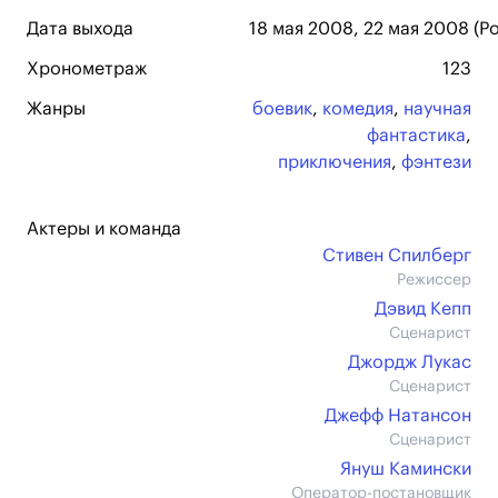
Дата выхода
18 мая 2008, 22 мая 2008 (Р
Хронометраж
123
Жанры
боевик
,
комедия
,
научная
фантастика
,
приключения
,
фэнтези
Актеры и команда
Стивен Спилберг
Режиссер
Дэвид Кепп
Сценарист
Джордж Лукас
Сценарист
Джефф Натансон
Сценарист
Януш Камински
Оператор-постановщик