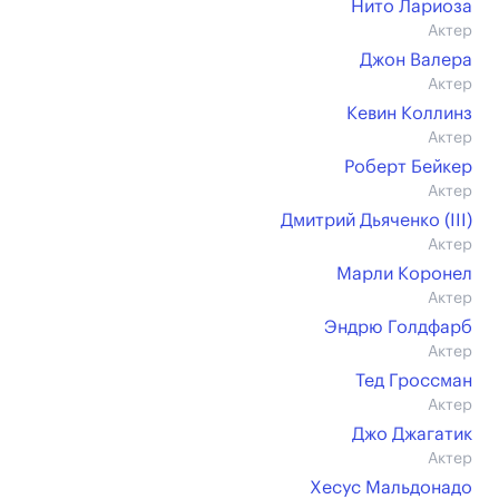
Нито Лариоза
Актер
Джон Валера
Актер
Кевин Коллинз
Актер
Роберт Бейкер
Актер
Дмитрий Дьяченко (III)
Актер
Марли Коронел
Актер
Эндрю Голдфарб
Актер
Тед Гроссман
Актер
Джо Джагатик
Актер
Хесус Мальдонадо