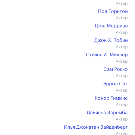
Актер
Пол Торнтон
Актер
Шон Мерриан
Актер
Джон Х. Тобин
Актер
Стивен А. Миллер
Актер
Сэм Рокко
Актер
Эррол Сак
Актер
Конор Тиммис
Актер
Дайянна Заремба
Актер
Илья Джонатан Зайденберг
Актер