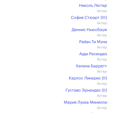
Николь Лютер
Актер
София Стюарт (III)
Актер
Деннис Ньюсбаум
Актер
Райан Ти Муни
Актер
Ауди Ресендез
Актер
Хелена Барретт
Актер
Карлос Линарес (II)
Актер
Густаво Эрнандес (II)
Актер
Мария Луиза Минелли
Актер