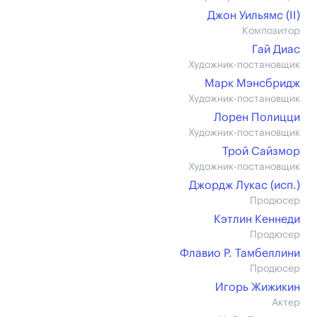
Джон Уильямс (II)
Композитор
Гай Диас
Художник-постановщик
Марк Мэнсбридж
Художник-постановщик
Лорен Полицци
Художник-постановщик
Трой Сайзмор
Художник-постановщик
Джордж Лукас (иcп.)
Продюсер
Кэтлин Кеннеди
Продюсер
Флавио Р. Тамбеллини
Продюсер
Игорь Жижикин
Актер