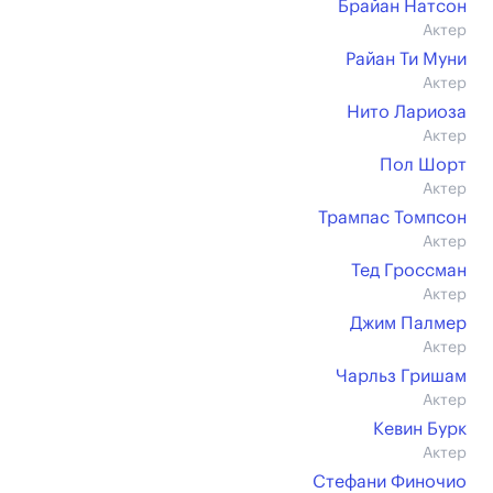
Брайан Натсон
Актер
Райан Ти Муни
Актер
Нито Лариоза
Актер
Пол Шорт
Актер
Трампас Томпсон
Актер
Тед Гроссман
Актер
Джим Палмер
Актер
Чарльз Гришам
Актер
Кевин Бурк
Актер
Стефани Финочио