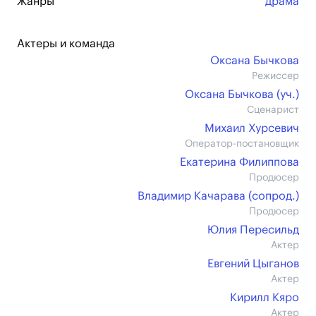
Жанры
драма
Актеры и команда
Оксана Бычкова
Режиссер
Оксана Бычкова (уч.)
Сценарист
Михаил Хурсевич
Оператор-постановщик
Екатерина Филиппова
Продюсер
Владимир Качарава (сопрод.)
Продюсер
Юлия Пересильд
Актер
Евгений Цыганов
Актер
Кирилл Кяро
Актер