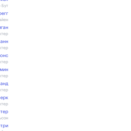
 Бут
регг
айен
иган
ктер
манн
ктер
жонс
ктер
амин
ктер
Ланд
ктер
Мерк
ктер
нтер
ьсон
три