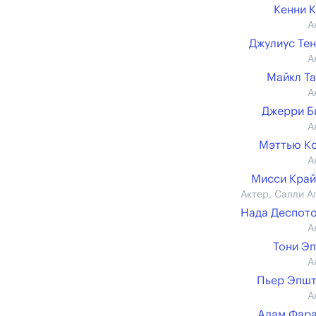
Кенни 
А
Джулиус Те
А
Майкл Т
А
Джерри Б
А
Мэттью К
А
Мисси Кра
Актер, Салли А
Нада Деспот
А
Тони Э
А
Пьер Эпшт
А
Адам Фар