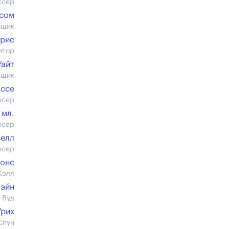
ссер
лсом
вщик
урис
итор
Уайт
вщик
ассе
юсер
 мл.
юсер
велл
юсер
жонс
Кэлл
Лэйн
 Вуд
Урих
Спун