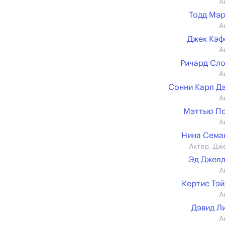
А
Тодд Мэ
А
Джек Кэф
А
Ричард Сл
А
Сонни Карл Д
А
Мэттью П
А
Нина Сема
Актер, Дж
Эд Джел
А
Кертис Тэ
А
Дэвид Л
А