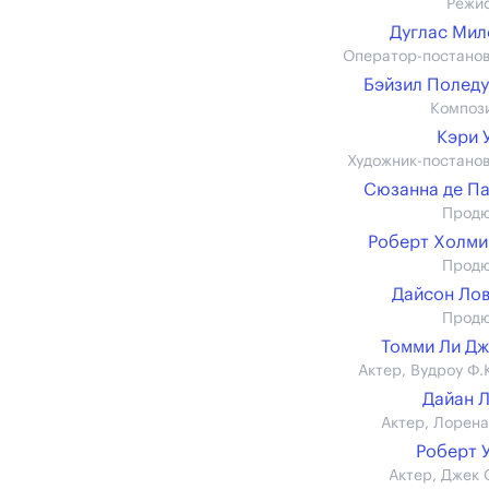
Режи
Дуглас Ми
Оператор-постано
Бэйзил Полед
Композ
Кэри 
Художник-постано
Сюзанна де П
Прод
Роберт Холми
Прод
Дайсон Ло
Прод
Томми Ли Д
Актер, Вудроу Ф.
Дайан 
Актер, Лорена
Роберт 
Актер, Джек 