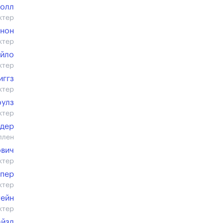
Колл
ктер
ннон
ктер
айло
ктер
иггз
ктер
оулз
ктер
йдер
ллен
ович
ктер
ппер
ктер
ейн
ктер
айзл