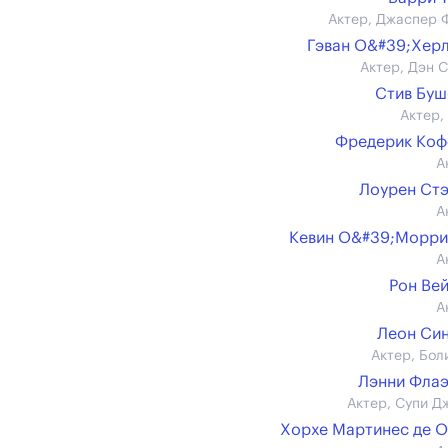
Актер, Джаспер 
Гэван О&#39;Хер
Актер, Дэн С
Стив Бу
Актер,
Фредерик Коф
А
Лоурен Ст
А
Кевин О&#39;Морри
А
Рон Ве
А
Леон Си
Актер, Бол
Лэнни Фла
Актер, Супи Д
Хорхе Мартинес де 