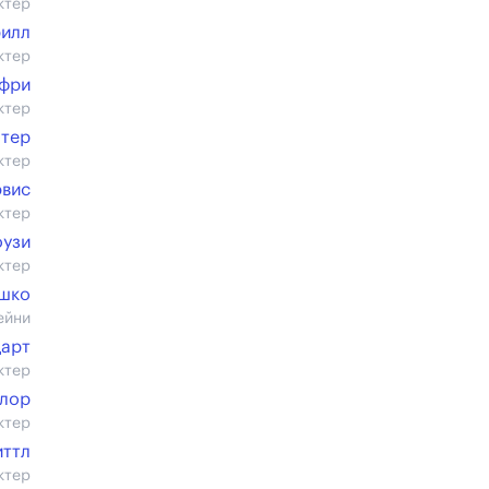
ктер
рилл
ктер
фри
ктер
отер
ктер
эвис
ктер
оузи
ктер
шко
ейни
дарт
ктер
йлор
ктер
иттл
ктер