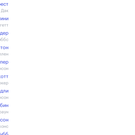
ест
 Дак
уини
гетт
дер
оббс
стон
ллен
упер
нсон
котт
ркер
едли
нсон
рбин
раун
рсон
жонс
Тубб