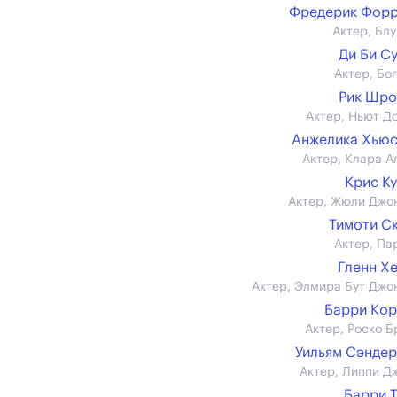
Фредерик Форр
Актер, Блу
Ди Би С
Актер, Бог
Рик Шро
Актер, Ньют Д
Анжелика Хью
Актер, Клара А
Крис К
Актер, Жюли Джо
Тимоти С
Актер, Па
Гленн Х
Актер, Элмира Бут Джо
Барри Ко
Актер, Роско Б
Уильям Сэнде
Актер, Липпи Д
Барри 