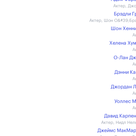
Актер, Джо
Брэдли Г
Актер, Шон О&#39;Бр
Шон Хенн
А
Хелена Ху
А
О-Лан Д
А
Дэнни К
А
Джордан 
А
Уоллес 
А
Давид Карпе
Актер, Нидл Нел
Джеймс МакМар