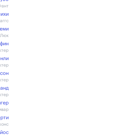
Фант
лихи
аггс
шеми
 Люк
фин
ктер
энли
ктер
сон
ктер
йанд
ктер
нгер
ивар
эрти
жонс
Ойос