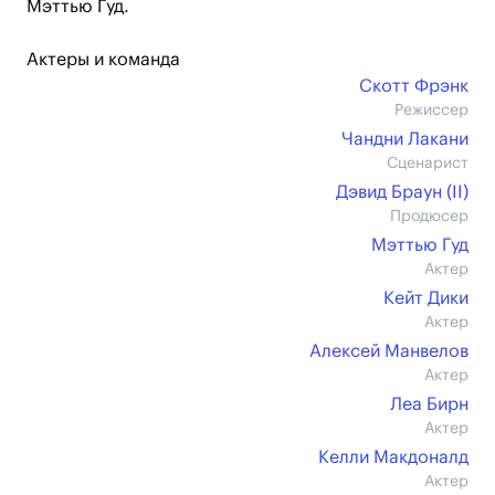
Мэттью Гуд.
Актеры и команда
Скотт Фрэнк
Режиссер
Чандни Лакани
Сценарист
Дэвид Браун (II)
Продюсер
Мэттью Гуд
Актер
Кейт Дики
Актер
Алексей Манвелов
Актер
Леа Бирн
Актер
Келли Макдоналд
Актер