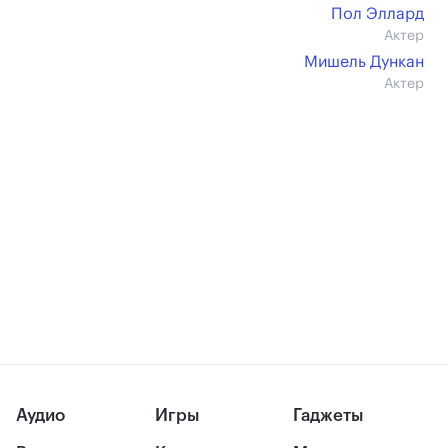
Пол Эллард
Актер
Мишель Дункан
Актер
Аудио
Игры
Гаджеты