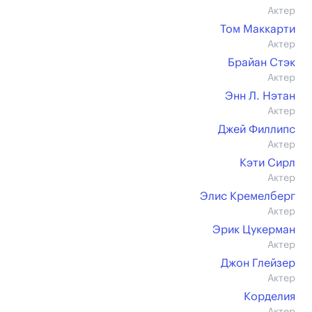
Актер
Том Маккарти
Актер
Брайан Стэк
Актер
Энн Л. Нэтан
Актер
Джей Филлипс
Актер
Кэти Сирл
Актер
Элис Кремелберг
Актер
Эрик Цукерман
Актер
Джон Глейзер
Актер
Корделия