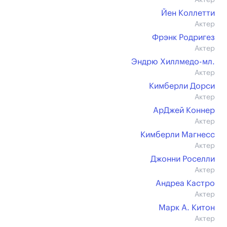
Актер
Йен Коллетти
Актер
Фрэнк Родригез
Актер
Эндрю Хиллмедо-мл.
Актер
Кимберли Дорси
Актер
АрДжей Коннер
Актер
Кимберли Магнесс
Актер
Джонни Роселли
Актер
Андреа Кастро
Актер
Марк А. Китон
Актер