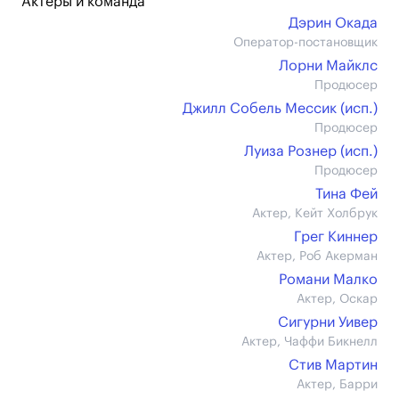
Актеры и команда
Дэрин Окада
Оператор-постановщик
Лорни Майклс
Продюсер
Джилл Собель Мессик (иcп.)
Продюсер
Луиза Рознер (иcп.)
Продюсер
Тина Фей
Актер, Кейт Холбрук
Грег Киннер
Актер, Роб Акерман
Романи Малко
Актер, Оскар
Сигурни Уивер
Актер, Чаффи Бикнелл
Стив Мартин
Актер, Барри