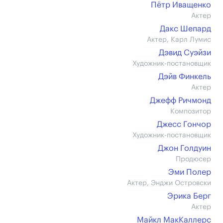
Пётр Иващенко
Актер
Дакс Шепард
Актер, Карл Лумис
Дэвид Суэйзи
Художник-постановщик
Дэйв Финкель
Актер
Джефф Ричмонд
Композитор
Джесс Гончор
Художник-постановщик
Джон Голдуин
Продюсер
Эми Полер
Актер, Энджи Островски
Эрика Берг
Актер
Майкл МакКаллерс