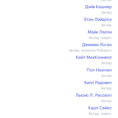
Актер
Дэйв Кашнер
Актер
Этан Лэйдлоу
Актер
Майк Лэлли
Актер, пират
Джимми Логан
Актер, капитан Робертс
Кейт МакКоннелл
Актер
Пол Ньюлан
Актер
Билл Радович
Актер
Льюис Л. Расселл
Актер
Карл Сейкс
Актер, пират