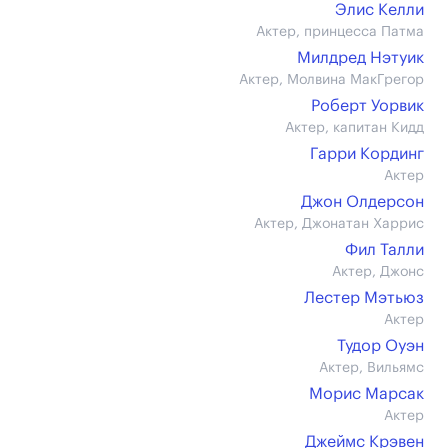
Элис Келли
Актер, принцесса Патма
Милдред Нэтуик
Актер, Молвина МакГрегор
Роберт Уорвик
Актер, капитан Кидд
Гарри Кординг
Актер
Джон Олдерсон
Актер, Джонатан Харрис
Фил Талли
Актер, Джонс
Лестер Мэтьюз
Актер
Тудор Оуэн
Актер, Вильямс
Морис Марсак
Актер
Джеймс Крэвен