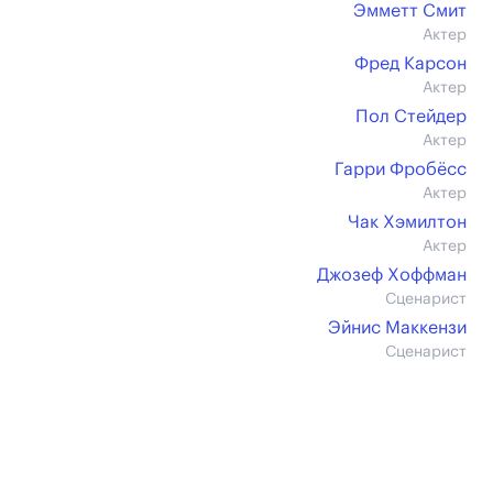
Эмметт Смит
Актер
Фред Карсон
Актер
Пол Стейдер
Актер
Гарри Фробёсс
Актер
Чак Хэмилтон
Актер
Джозеф Хоффман
Сценарист
Эйнис Маккензи
Сценарист