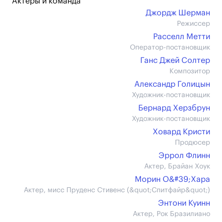
Актеры и команда
Джордж Шерман
Режиссер
Расселл Метти
Оператор-постановщик
Ганс Джей Солтер
Композитор
Александр Голицын
Художник-постановщик
Бернард Херзбрун
Художник-постановщик
Ховард Кристи
Продюсер
Эррол Флинн
Актер, Брайан Хоук
Морин О&#39;Хара
Актер, мисс Пруденс Стивенс (&quot;Спитфайр&quot;)
Энтони Куинн
Актер, Рок Бразилиано