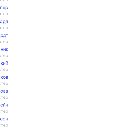
ктер
упер
ктер
орд
ктер
ардт
ктер
оник
ктер
ский
ктер
нков
ктер
кова
ктер
рейн
ктер
нсон
ктер