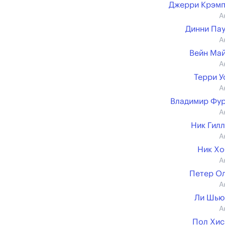
Джерри Крэмп
А
Динни Па
А
Вейн Ма
А
Терри 
А
Владимир Фу
А
Ник Гил
А
Ник Х
А
Петер О
А
Ли Шью
А
Пол Хи