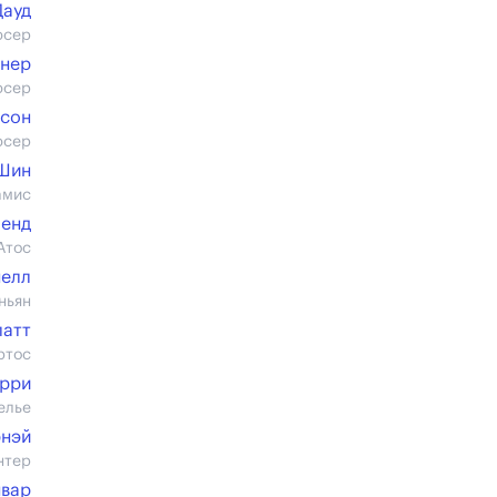
Дауд
юсер
рнер
юсер
лсон
юсер
Шин
амис
ленд
Атос
нелл
ньян
латт
ртос
арри
елье
рнэй
нтер
нвар