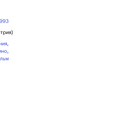
1993
стрия)
ния
,
ино
,
ильм