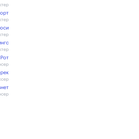
ктер
ворт
ктер
юси
ктер
ингс
ктер
 Рот
юсер
ерек
ссер
внет
юсер