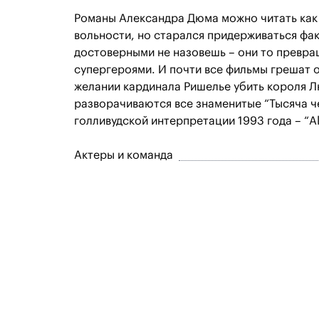
Романы Александра Дюма можно читать как 
вольности, но старался придерживаться фа
достоверными не назовешь – они то превращ
супергероями. И почти все фильмы грешат 
желании кардинала Ришелье убить короля Лю
разворачиваются все знаменитые “Тысяча чер
голливудской интерпретации 1993 года – “All
Актеры и команда