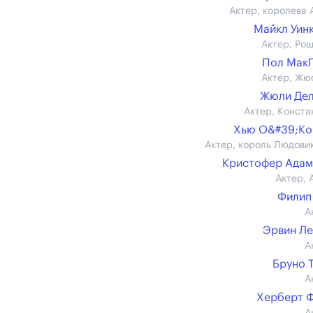
Актер, королева 
Майкл Уин
Актер, Ро
Пол Мак
Актер, Жю
Жюли Дел
Актер, Конста
Хью О&#39;Ко
Актер, король Людовик 
Кристофер Ада
Актер, 
Филип
А
Эрвин Л
А
Бруно 
А
Херберт 