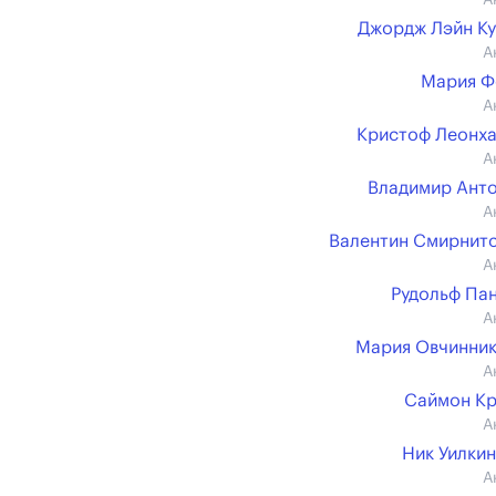
А
Джордж Лэйн К
А
Мария Ф
А
Кристоф Леонх
А
Владимир Ант
А
Валентин Смирнит
А
Рудольф Па
А
Мария Овчинни
А
Саймон К
А
Ник Уилки
А