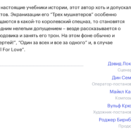
настоящие учебники истории, этот автор хоть и допускал
ктов. Экранизации его “Трех мушкетеров” особенно
аются в какой-то королевский спецназ, то становятся
одним нелепым допущением – везде рассказывается о
довика и занять его трон. На этом фоне обычно и
тей!”, “Один за всех и все за одного” и, в случае
 For Love”.
Дэвид Ло
Сцена
Дин Се
Оператор-постано
Майкл К
Композ
Вульф Кр
Художник-постано
Роджер Бирн
Прод