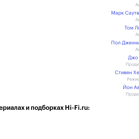
А
Марк Саут
А
Том Л
А
Пол Дженн
А
Джо
Прод
Стивен Х
Режи
Йон А
Прод
риалах и подборках Hi-Fi.ru: