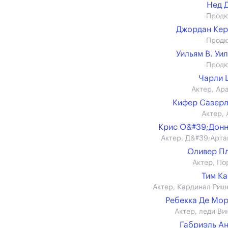
Нед 
Прод
Джордан Ке
Прод
Уильям В. Уи
Прод
Чарли 
Актер, Ар
Кифер Сазер
Актер, 
Крис О&#39;Дон
Актер, Д&#39;Арта
Оливер П
Актер, По
Тим К
Актер, Кардинал Риш
Ребекка Де Мо
Актер, леди Ви
Габриэль А