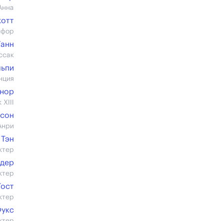
Анна
котт
шфор
Ганн
ссак
ьпи
нция
нор
XIII
мсон
Анри
 Тэн
ктер
едер
ктер
Тост
ктер
Фукс