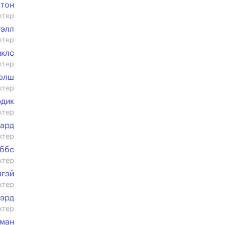
тон
ктер
уэлл
ктер
йклс
ктер
Уолш
ктер
рдик
ктер
лард
ктер
оббс
ктер
лгэй
ктер
эрд
ктер
сман