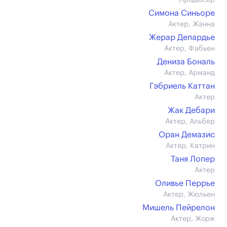
Продюсер
Симона Синьоре
Актер, Жанна
Жерар Депардье
Актер, Фабьен
Дениза Бональ
Актер, Арманд
Гэбриель Каттан
Актер
Жак Дебари
Актер, Альбер
Оран Демазис
Актер, Катрин
Таня Лопер
Актер
Оливье Перрье
Актер, Жюльен
Мишель Пейрелон
Актер, Жорж