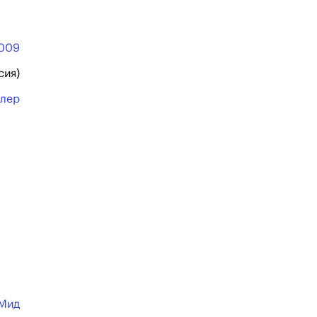
009
сия)
ллер
 Мид