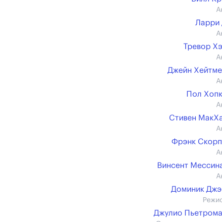
А
Ларри
А
Тревор Х
А
Джейн Хейтм
А
Пол Хоп
А
Стивен МакХ
А
Фрэнк Скор
А
Винсент Мессина 
А
Доминик Джэ
Режи
Джулио Пьетром