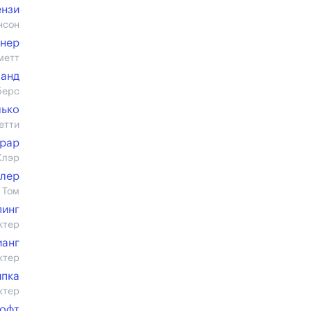
ензи
нсон
нер
метт
ланд
берс
лько
етти
рар
Клэр
лер
 Том
пинг
ктер
ианг
ктер
ипка
ктер
рофт