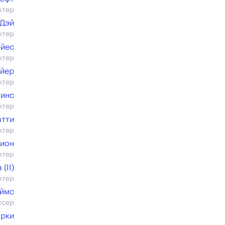
ктер
 Дэй
ктер
эйес
ктер
ейер
ктер
кинс
ктер
атти
ктер
пион
ктер
(II)
ктер
ймс
ссер
арки