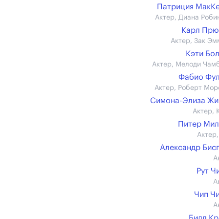
Патриция МакК
Актер, Диана Роби
Карл Прю
Актер, Зак Эм
Кэти Бо
Актер, Мелоди Чам
Фабио Фу
Актер, Роберт Мор
Симона-Элиза Жи
Актер, 
Питер Мил
Актер,
Александр Бис
А
Рут Ч
А
Чип Ч
А
Билл К