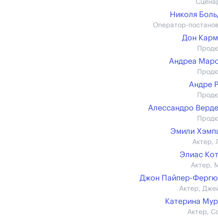
Сцена
Николя Бол
Оператор-постано
Дон Кар
Прод
Андреа Мар
Прод
Андре 
Прод
Алессандро Верд
Прод
Эмили Хэмп
Актер, 
Элиас Ко
Актер, 
Джон Пайпер-Фергю
Актер, Дже
Катерина Му
Актер, С