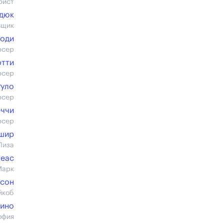
рист
ьдюк
вщик
моди
юсер
отти
юсер
Руло
юсер
еччи
юсер
шир
Лиза
теас
Марк
сон
йкоб
рино
офия