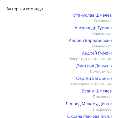
Актеры и команда
Станислав Шмелёв
Режиссер
Александр Турбин
Сценарист
Андрей Бережанский
Сценарист
Андрей Гуркин
Оператор-постановщик
Дмитрий Даньков
Композитор
Сергей Загорный
Художник-постановщик
Вадим Шмелев
Продюсер
Леонид Меламуд (иcп.)
Продюсер
Оксана Ранкова (иcп.)