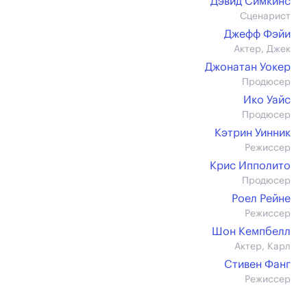
Дэвид Симкинс
Сценарист
Джефф Фэйи
Актер, Джек
Джонатан Уокер
Продюсер
Ико Уайс
Продюсер
Кэтрин Уинник
Режиссер
Крис Ипполито
Продюсер
Роел Рейне
Режиссер
Шон Кемпбелл
Актер, Карл
Стивен Фанг
Режиссер