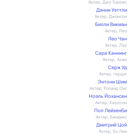
Актер, Джо Торрес
Дэнни Уэттли
Актер, Джонсон
Билли Викман
Актер, Лео
Лео Чан
Актер, Лау
Сара Каннинг
Актер, Алан
Серж Уд
Актер, герцог
Энтони Шим
Актер, Роланд Онг
Ноэль Йохансен
Актер, Карлсон
Пол Лейзенби
Актер, Бендикс
Дмитрий Цой
Актер, Ен Лин