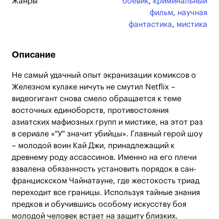
Жанры
боевик
,
криминальный
фильм
,
научная
фантастика
,
мистика
Описание
Не самый удачный опыт экранизации комиксов о
Железном кулаке ничуть не смутил Netflix –
видеогигант снова смело обращается к теме
восточных единоборств, противостояния
азиатских мафиозных групп и мистике, на этот раз
в сериале «"У" значит убийцы». Главный герой шоу
– молодой воин Кай Джи, принадлежащий к
древнему роду ассассинов. Именно на его плечи
взвалена обязанность установить порядок в сан-
францискском Чайнатауне, где жестокость триад
переходит все границы. Используя тайные знания
предков и обучившись особому искусству боя
молодой человек встает на защиту близких.