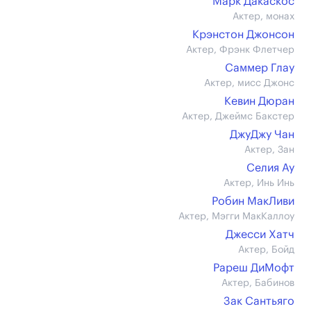
Марк Дакаскос
Актер, монах
Крэнстон Джонсон
Актер, Фрэнк Флетчер
Саммер Глау
Актер, мисс Джонс
Кевин Дюран
Актер, Джеймс Бакстер
ДжуДжу Чан
Актер, Зан
Селия Ау
Актер, Инь Инь
Робин МакЛиви
Актер, Мэгги МакКаллоу
Джесси Хатч
Актер, Бойд
Рареш ДиМофт
Актер, Бабинов
Зак Сантьяго