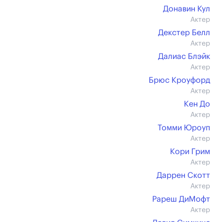
Донавин Кул
Актер
Декстер Белл
Актер
Далиас Блэйк
Актер
Брюс Кроуфорд
Актер
Кен До
Актер
Томми Юроуп
Актер
Кори Грим
Актер
Даррен Скотт
Актер
Рареш ДиМофт
Актер