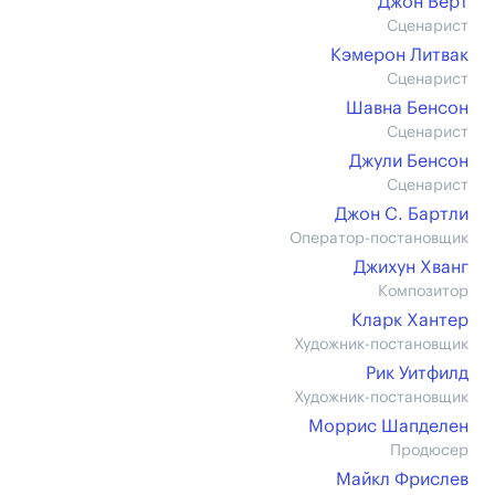
Джон Вёрт
Сценарист
Кэмерон Литвак
Сценарист
Шавна Бенсон
Сценарист
Джули Бенсон
Сценарист
Джон С. Бартли
Оператор-постановщик
Джихун Хванг
Композитор
Кларк Хантер
Художник-постановщик
Рик Уитфилд
Художник-постановщик
Моррис Шапделен
Продюсер
Майкл Фрислев