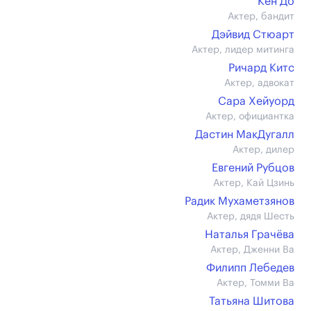
Кен До
Актер, бандит
Дэйвид Стюарт
Актер, лидер митинга
Ричард Китс
Актер, адвокат
Сара Хейуорд
Актер, официантка
Дастин МакДугалл
Актер, дилер
Евгений Рубцов
Актер, Кай Цзинь
Радик Мухаметзянов
Актер, дядя Шесть
Наталья Грачёва
Актер, Дженни Ва
Филипп Лебедев
Актер, Томми Ва
Татьяна Шитова