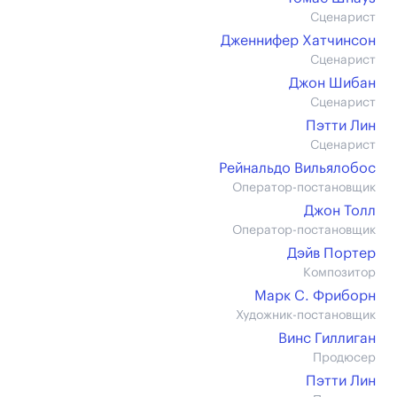
Сценарист
Дженнифер Хатчинсон
Сценарист
Джон Шибан
Сценарист
Пэтти Лин
Сценарист
Рейнальдо Вильялобос
Оператор-постановщик
Джон Толл
Оператор-постановщик
Дэйв Портер
Композитор
Марк С. Фриборн
Художник-постановщик
Винс Гиллиган
Продюсер
Пэтти Лин