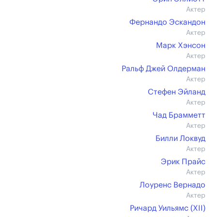
Актер
Фернандо Эскандон
Актер
Марк Хэнсон
Актер
Ральф Джей Олдерман
Актер
Стефен Эйланд
Актер
Чад Брамметт
Актер
Билли Локвуд
Актер
Эрик Прайс
Актер
Лоуренс Вернадо
Актер
Ричард Уильямс (XII)