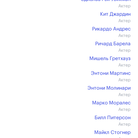
Актер
Кит Джардин
Актер
Рикардо Андрес
Актер
Ричард Барела
Актер
Мишель Гретхауз
Актер
Энтони Мартинс
Актер
Энтони Молинари
Актер
Марко Моралес
Актер
Билл Питерсон
Актер
Майкл Стогнер