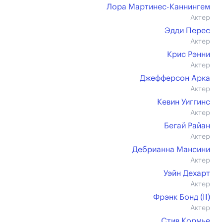
Лора Мартинес-Каннингем
Актер
Эдди Перес
Актер
Крис Рэнни
Актер
Джефферсон Арка
Актер
Кевин Уиггинс
Актер
Бегай Райан
Актер
Дебрианна Мансини
Актер
Уэйн Дехарт
Актер
Фрэнк Бонд (II)
Актер
Стив Кормье