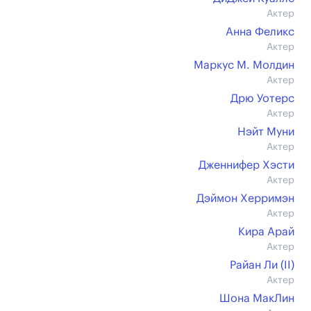
Актер
Анна Феликс
Актер
Маркус М. Молдин
Актер
Дрю Уотерс
Актер
Нэйт Муни
Актер
Дженнифер Хэсти
Актер
Дэймон Херримэн
Актер
Кира Арай
Актер
Райан Ли (II)
Актер
Шона МакЛин