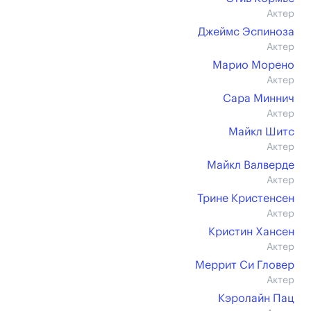
Актер
Джеймс Эспиноза
Актер
Марио Морено
Актер
Сара Миннич
Актер
Майкл Шитс
Актер
Майкл Валверде
Актер
Трине Кристенсен
Актер
Кристин Хансен
Актер
Меррит Си Гловер
Актер
Кэролайн Пац