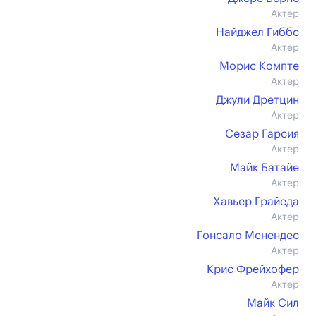
Актер
Найджел Гиббс
Актер
Морис Компте
Актер
Джули Дретцин
Актер
Сезар Гарсия
Актер
Майк Батайе
Актер
Хавьер Грайеда
Актер
Гонсало Менендес
Актер
Крис Фрейхофер
Актер
Майк Сил