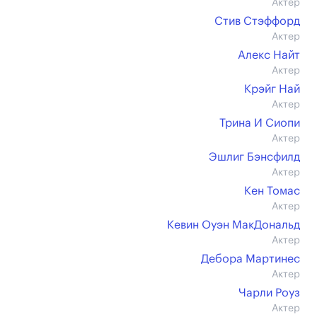
Актер
Стив Стэффорд
Актер
Алекс Найт
Актер
Крэйг Най
Актер
Трина И Сиопи
Актер
Эшлиг Бэнсфилд
Актер
Кен Томас
Актер
Кевин Оуэн МакДональд
Актер
Дебора Мартинес
Актер
Чарли Роуз
Актер