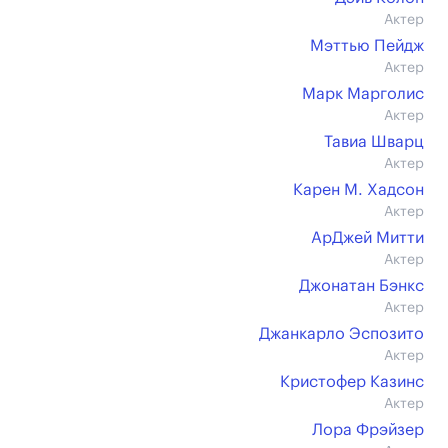
Актер
Мэттью Пейдж
Актер
Марк Марголис
Актер
Тавиа Шварц
Актер
Карен М. Хадсон
Актер
АрДжей Митти
Актер
Джонатан Бэнкс
Актер
Джанкарло Эспозито
Актер
Кристофер Казинс
Актер
Лора Фрэйзер