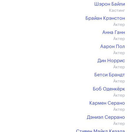
Шэрон Байли
Кастинг
Брайан Крэнстон
Актер
Анна Ганн
Актер
Аарон Пол
Актер
Дин Норрис
Актер
Бетси Брандт
Актер
Боб Оденкёрк
Актер
Кармен Серано
Актер
Дэниэл Серрано
Актер
Стивен Майкл Кезада