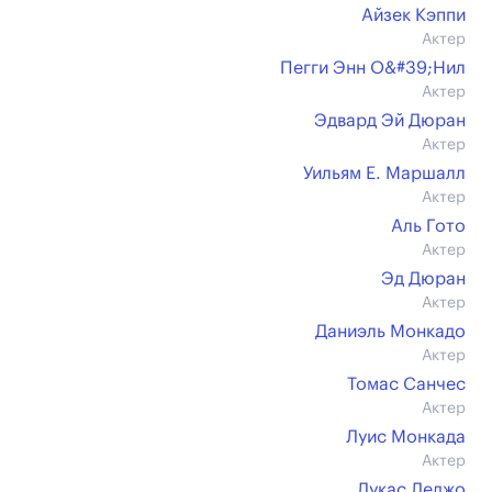
Айзек Кэппи
Актер
Пегги Энн О&#39;Нил
Актер
Эдвард Эй Дюран
Актер
Уильям Е. Маршалл
Актер
Аль Гото
Актер
Эд Дюран
Актер
Даниэль Монкадо
Актер
Томас Санчес
Актер
Луис Монкада
Актер
Лукас Леджо