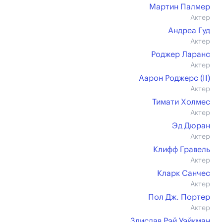
Мартин Палмер
Актер
Андреа Гуд
Актер
Роджер Ларанс
Актер
Аарон Роджерс (II)
Актер
Тимати Холмес
Актер
Эд Дюран
Актер
Клифф Гравель
Актер
Кларк Санчес
Актер
Пол Дж. Портер
Актер
Здислав Рэй Уэйкман