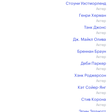
Стоуни Уэстморленд
Актер
Генри Херман
Актер
Тэнк Джонс
Актер
Дж. Майкл Олива
Актер
Бреннан Браун
Актер
Деби Паркер
Актер
Хэнк Роджерсон
Актер
Кэт Сойер-Янг
Актер
Стив Корона
Актер
Эрин Эллиотт