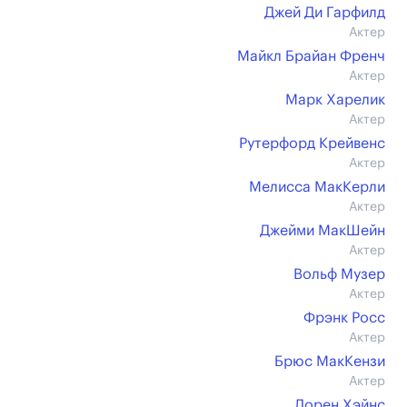
Джей Ди Гарфилд
Актер
Майкл Брайан Френч
Актер
Марк Харелик
Актер
Рутерфорд Крейвенс
Актер
Мелисса МакКерли
Актер
Джейми МакШейн
Актер
Вольф Музер
Актер
Фрэнк Росс
Актер
Брюс МакКензи
Актер
Лорен Хэйнс