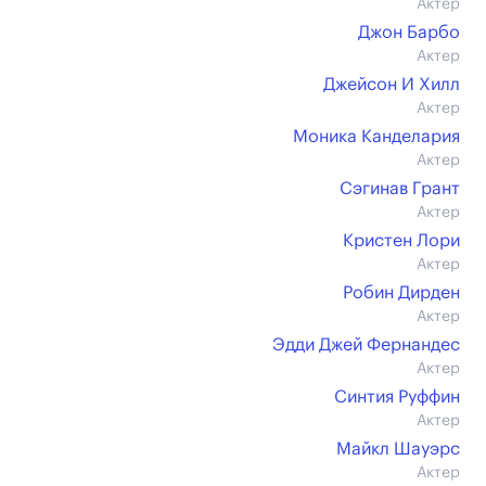
Актер
Джон Барбо
Актер
Джейсон И Хилл
Актер
Моника Канделария
Актер
Сэгинав Грант
Актер
Кристен Лори
Актер
Робин Дирден
Актер
Эдди Джей Фернандес
Актер
Синтия Руффин
Актер
Майкл Шауэрс
Актер