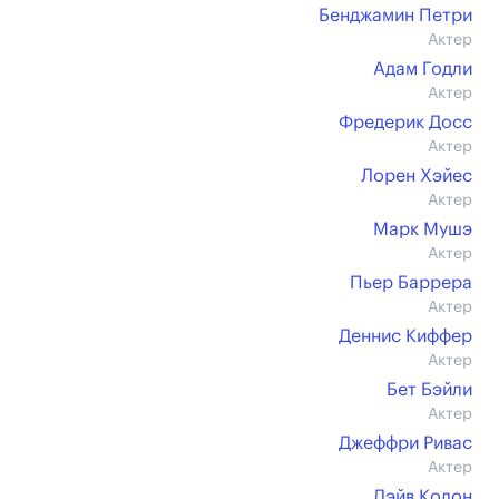
Бенджамин Петри
Актер
Адам Годли
Актер
Фредерик Досс
Актер
Лорен Хэйес
Актер
Марк Мушэ
Актер
Пьер Баррера
Актер
Деннис Киффер
Актер
Бет Бэйли
Актер
Джеффри Ривас
Актер
Дэйв Колон