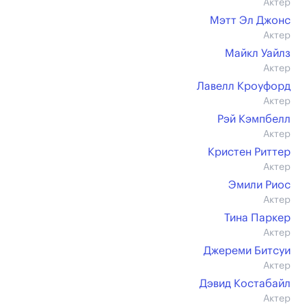
Актер
Мэтт Эл Джонс
Актер
Майкл Уайлз
Актер
Лавелл Кроуфорд
Актер
Рэй Кэмпбелл
Актер
Кристен Риттер
Актер
Эмили Риос
Актер
Тина Паркер
Актер
Джереми Битсуи
Актер
Дэвид Костабайл
Актер