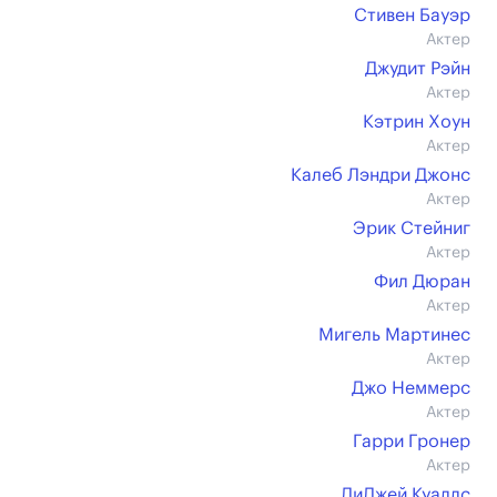
Стивен Бауэр
Актер
Джудит Рэйн
Актер
Кэтрин Хоун
Актер
Калеб Лэндри Джонс
Актер
Эрик Стейниг
Актер
Фил Дюран
Актер
Мигель Мартинес
Актер
Джо Неммерс
Актер
Гарри Гронер
Актер
ДиДжей Куаллс