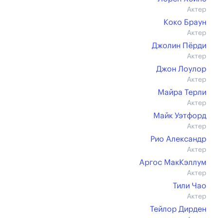
Актер
Коко Браун
Актер
Джолин Пёрди
Актер
Джон Лоулор
Актер
Майра Терли
Актер
Майк Уэтфорд
Актер
Рио Александр
Актер
Аргос МакКэллум
Актер
Тили Чао
Актер
Тейлор Дирден