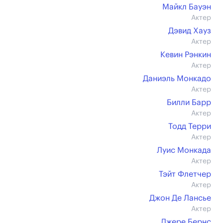
Майкл Бауэн
Актер
Дэвид Хауз
Актер
Кевин Рэнкин
Актер
Даниэль Монкадо
Актер
Билли Барр
Актер
Тодд Терри
Актер
Луис Монкада
Актер
Тэйт Флетчер
Актер
Джон Де Лансье
Актер
Джере Бернс