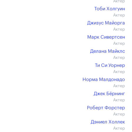
Актер
Тоби Холгуин
Актер
Джизус Майорга
Актер
Марк Сивертсен
Актер
Делана Майклс
Актер
Ти Си Уорнер
Актер
Норма Малдонадо
Актер
Джек Бёрнинг
Актер
Роберт Форстер
Актер
Дэниел Холлек
Актер