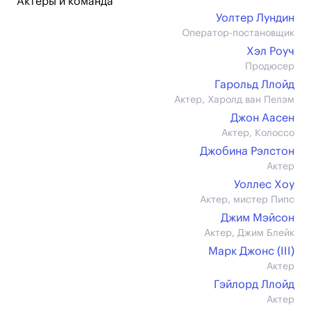
Актеры и команда
Уолтер Лундин
Оператор-постановщик
Хэл Роуч
Продюсер
Гарольд Ллойд
Актер, Харолд ван Пелэм
Джон Аасен
Актер, Колоссо
Джобина Рэлстон
Актер
Уоллес Хоу
Актер, мистер Пипс
Джим Мэйсон
Актер, Джим Блейк
Марк Джонс (III)
Актер
Гэйлорд Ллойд
Актер