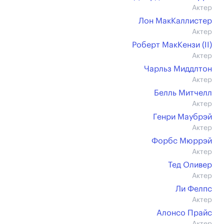
Актер
Лон МакКаллистер
Актер
Роберт МакКензи (II)
Актер
Чарльз Миддлтон
Актер
Белль Митчелл
Актер
Генри Маубрэй
Актер
Форбс Мюррэй
Актер
Тед Оливер
Актер
Ли Фелпс
Актер
Алонсо Прайс