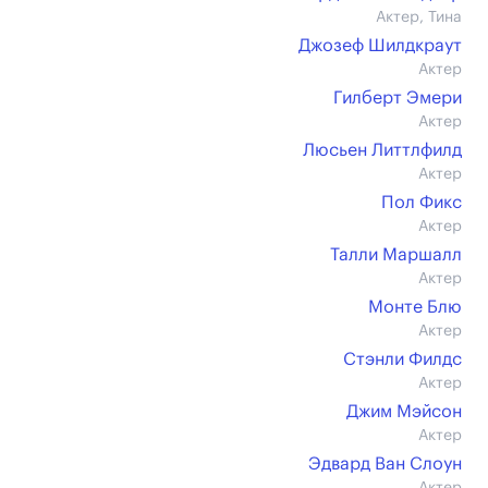
Актер, Тина
Джозеф Шилдкраут
Актер
Гилберт Эмери
Актер
Люсьен Литтлфилд
Актер
Пол Фикс
Актер
Талли Маршалл
Актер
Монте Блю
Актер
Стэнли Филдс
Актер
Джим Мэйсон
Актер
Эдвард Ван Слоун