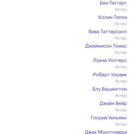
Бен Таггарт
Актер
Колин Тэпли
Актер
Вива Таттерсалл
Актер
Джеймисон Томас
Актер
Луана Уолтерс
Актер
Роберт Уорвик
Актер
Блу Вашингтон
Актер
Джейн Вейр
Актер
Глория Уильямс
Актер
Джек Монтгомери