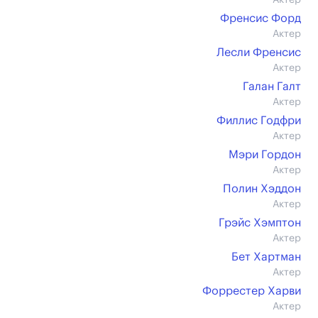
Актер
Френсис Форд
Актер
Лесли Френсис
Актер
Галан Галт
Актер
Филлис Годфри
Актер
Мэри Гордон
Актер
Полин Хэддон
Актер
Грэйс Хэмптон
Актер
Бет Хартман
Актер
Форрестер Харви
Актер