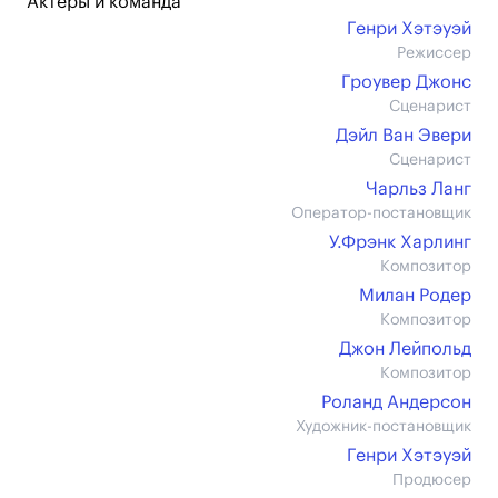
Актеры и команда
Генри Хэтэуэй
Режиссер
Гроувер Джонс
Сценарист
Дэйл Ван Эвери
Сценарист
Чарльз Ланг
Оператор-постановщик
У.Фрэнк Харлинг
Композитор
Милан Родер
Композитор
Джон Лейпольд
Композитор
Роланд Андерсон
Художник-постановщик
Генри Хэтэуэй
Продюсер