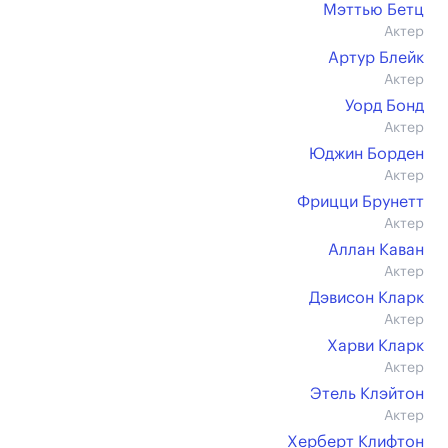
Мэттью Бетц
Актер
Артур Блейк
Актер
Уорд Бонд
Актер
Юджин Борден
Актер
Фрицци Брунетт
Актер
Аллан Каван
Актер
Дэвисон Кларк
Актер
Харви Кларк
Актер
Этель Клэйтон
Актер
Херберт Клифтон