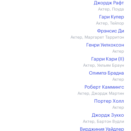
Джордж Рафт
Актер, Поуда
Гари Купер
Актер, Тейлор
Фрэнсис Ди
Актер, Маргарет Тарритон
Генри Уилкоксон
Актер
Гарри Кэри (II)
Актер, Уильям Браун
Олимпэ Брадна
Актер
Роберт Каммингс
Актер, Джордж Мартин
Портер Холл
Актер
Джордж Зукко
Актер, Бартон Вудли
Вирджиния Уайдлер