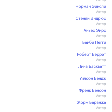
Актер
Норман Эйнсли
Актер
Стэнли Эндрюс
Актер
Аньес Эйрс
Актер
Бейби Пегги
Актер
Роберт Бэррэт
Актер
Лина Баскветт
Актер
Уилсон Бендж
Актер
Фрэнк Бенсон
Актер
Жорж Беранже
Актер