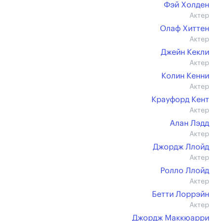
Фэй Холден
Актер
Олаф Хиттен
Актер
Джейн Кекли
Актер
Колин Кенни
Актер
Крауфорд Кент
Актер
Алан Лэдд
Актер
Джордж Ллойд
Актер
Ролло Ллойд
Актер
Бетти Лоррэйн
Актер
Джордж Маккюарри