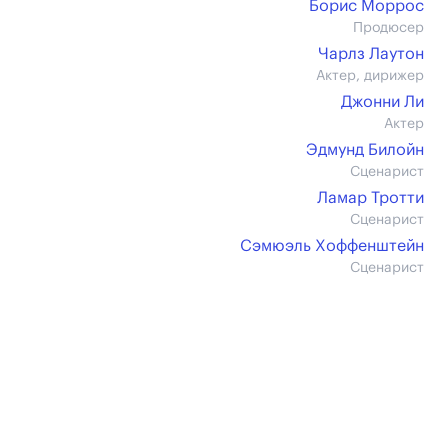
Борис Моррос
Продюсер
Чарлз Лаутон
Актер, дирижер
Джонни Ли
Актер
Эдмунд Билойн
Сценарист
Ламар Тротти
Сценарист
Сэмюэль Хоффенштейн
Сценарист