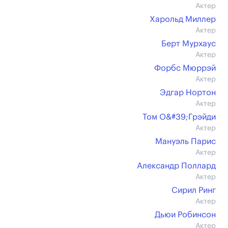
Актер
Харольд Миллер
Актер
Берт Мурхаус
Актер
Форбс Мюррэй
Актер
Эдгар Нортон
Актер
Том О&#39;Грэйди
Актер
Мануэль Парис
Актер
Александр Поллард
Актер
Сирил Ринг
Актер
Дьюи Робинсон
Актер