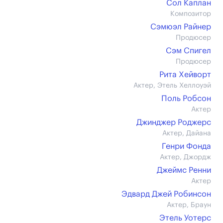
Сол Каплан
Композитор
Сэмюэл Райнер
Продюсер
Сэм Спигел
Продюсер
Рита Хейворт
Актер, Этель Хеллоуэй
Поль Робсон
Актер
Джинджер Роджерс
Актер, Дайана
Генри Фонда
Актер, Джордж
Джеймс Ренни
Актер
Эдвард Джей Робинсон
Актер, Браун
Этель Уотерс