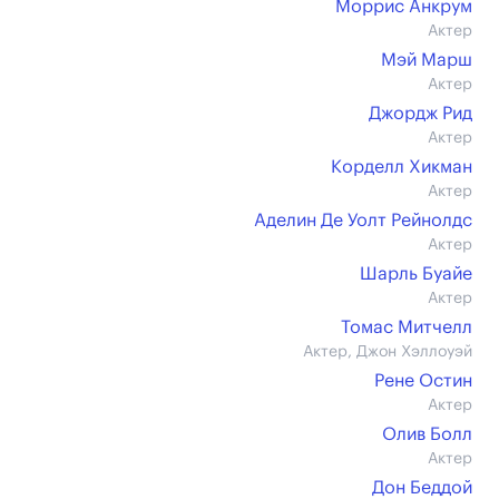
Моррис Анкрум
Актер
Мэй Марш
Актер
Джордж Рид
Актер
Корделл Хикман
Актер
Аделин Де Уолт Рейнолдс
Актер
Шарль Буайе
Актер
Томас Митчелл
Актер, Джон Хэллоуэй
Рене Остин
Актер
Олив Болл
Актер
Дон Беддой