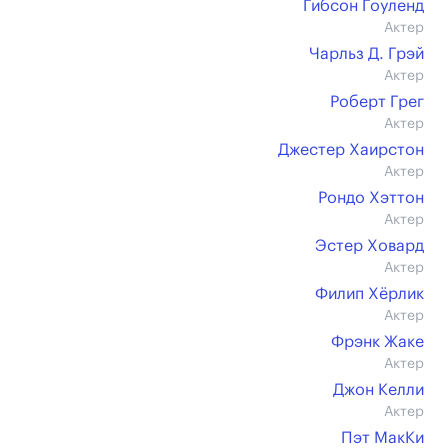
Гибсон Гоуленд
Актер
Чарльз Д. Грэй
Актер
Роберт Грег
Актер
Джестер Хаирстон
Актер
Рондо Хэттон
Актер
Эстер Ховард
Актер
Филип Хёрлик
Актер
Фрэнк Жаке
Актер
Джон Келли
Актер
Пэт МакКи