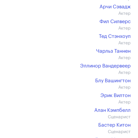
Арчи Сэвадж
Актер
Фил Силверс
Актер
Тед Стэнхоуп
Актер
Чарльз Таннен
Актер
Эллинор Вандервеер
Актер
Блу Вашингтон
Актер
Эрик Вилтон
Актер
Алан Кэмпбелл
Сценарист
Бастер Китон
Сценарист