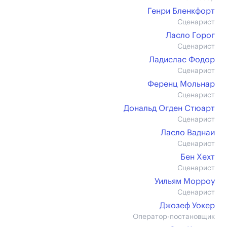
Генри Бленкфорт
Сценарист
Ласло Горог
Сценарист
Ладислас Фодор
Сценарист
Ференц Мольнар
Сценарист
Дональд Огден Стюарт
Сценарист
Ласло Ваднаи
Сценарист
Бен Хехт
Сценарист
Уильям Морроу
Сценарист
Джозеф Уокер
Оператор-постановщик